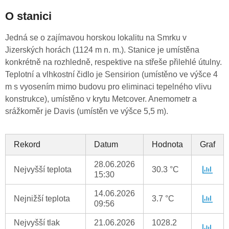
O stanici
Jedná se o zajímavou horskou lokalitu na Smrku v
Jizerských horách (1124 m n. m.). Stanice je umístěna
konkrétně na rozhledně, respektive na střeše přilehlé útulny.
Teplotní a vlhkostní čidlo je Sensirion (umístěno ve výšce 4
m s vyosením mimo budovu pro eliminaci tepelného vlivu
konstrukce), umístěno v krytu Metcover. Anemometr a
srážkoměr je Davis (umístěn ve výšce 5,5 m).
Rekord
Datum
Hodnota
Graf
28.06.2026
Nejvyšší teplota
30.3 °C
15:30
14.06.2026
Nejnižší teplota
3.7 °C
09:56
Nejvyšší tlak
21.06.2026
1028.2