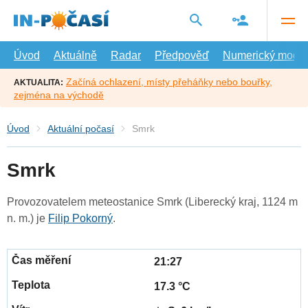
Přejít
na
hlavní
obsah
Úvod
Aktuálně
Radar
Předpověď
Numerický model
Začíná ochlazení, místy přeháňky nebo bouřky,
AKTUALITA:
zejména na východě
Úvod
Aktuální počasí
Smrk
Smrk
Provozovatelem meteostanice Smrk (Liberecký kraj, 1124 m
n. m.) je
Filip Pokorný
.
21:27
17.3 °C