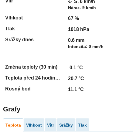
S, 6 km/h
Náraz: 9 km/h
67 %
1018 hPa
0.6 mm
Intenzita: 0 mm/h
-0.1 °C
20.7 °C
11.1 °C
Grafy
Teplota
Vlhkost
Vítr
Srážky
Tlak