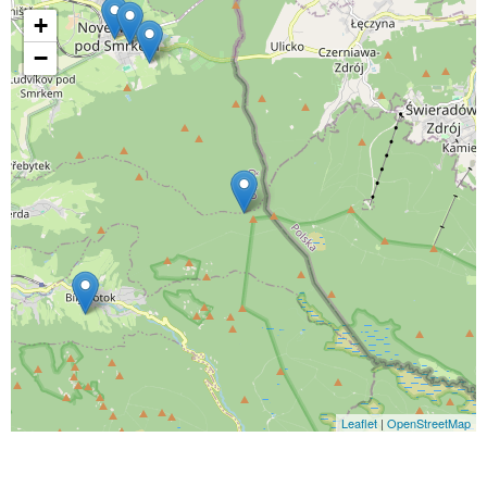
+
−
Leaflet
|
OpenStreetMap