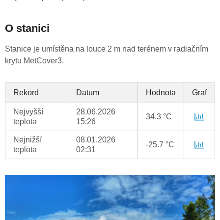
O stanici
Stanice je umístěna na louce 2 m nad terénem v radiačním
krytu MetCover3.
Rekord
Datum
Hodnota
Graf
Nejvyšší
28.06.2026
34.3 °C
teplota
15:26
Nejnižší
08.01.2026
-25.7 °C
teplota
02:31