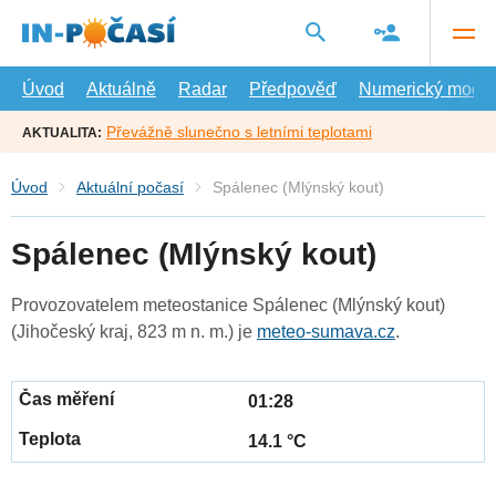
Přejít
na
hlavní
obsah
Úvod
Aktuálně
Radar
Předpověď
Numerický model
Převážně slunečno s letními teplotami
AKTUALITA:
Úvod
Aktuální počasí
Spálenec (Mlýnský kout)
Spálenec (Mlýnský kout)
Provozovatelem meteostanice Spálenec (Mlýnský kout)
(Jihočeský kraj, 823 m n. m.) je
meteo-sumava.cz
.
01:28
14.1 °C