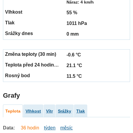
Náraz: 4 km/h
55 %
1011 hPa
0 mm
-0.6 °C
21.1 °C
11.5 °C
Grafy
Teplota
Vlhkost
Vítr
Srážky
Tlak
Data:
36 hodin
týden
měsíc