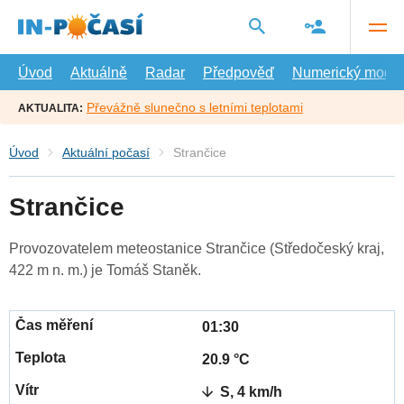
Přejít
na
hlavní
obsah
Úvod
Aktuálně
Radar
Předpověď
Numerický model
Převážně slunečno s letními teplotami
AKTUALITA:
Úvod
Aktuální počasí
Strančice
Strančice
Provozovatelem meteostanice Strančice (Středočeský kraj,
422 m n. m.) je Tomáš Staněk.
01:30
20.9 °C
S, 4 km/h