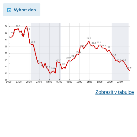
Vybrat den
Zobrazit v tabulce