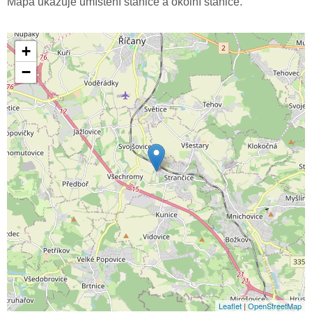
Mapa ukazuje umístění stanice a okolní stanice.
+
−
Leaflet
|
OpenStreetMap