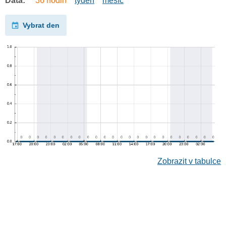
Data:
36 hodin
týden
měsíc
Vybrat den
Zobrazit v tabulce