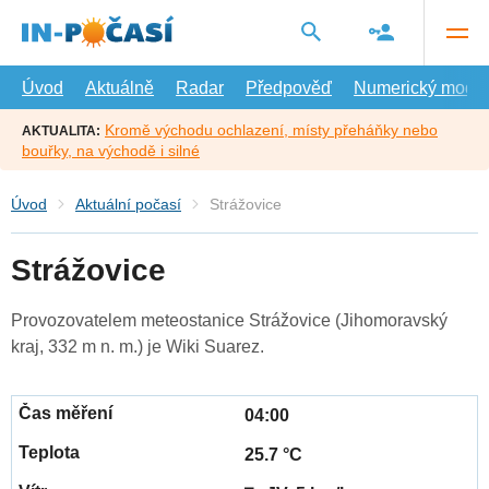
Přejít
na
hlavní
obsah
Úvod
Aktuálně
Radar
Předpověď
Numerický model
Kromě východu ochlazení, místy přeháňky nebo
AKTUALITA:
bouřky, na východě i silné
Úvod
Aktuální počasí
Strážovice
Strážovice
Provozovatelem meteostanice Strážovice (Jihomoravský
kraj, 332 m n. m.) je Wiki Suarez.
04:00
25.7 °C