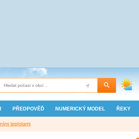
R
PŘEDPOVĚĎ
NUMERICKÝ
MODEL
ŘEKY
ními teplotami