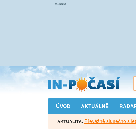
Přejít
na
hlavní
obsah
ÚVOD
AKTUÁLNĚ
RADA
Převážně slunečno s let
AKTUALITA: