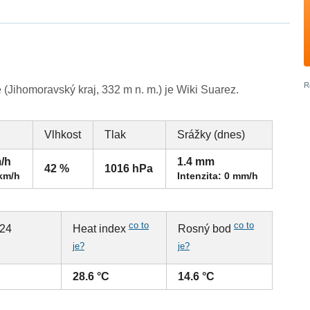
(Jihomoravský kraj, 332 m n. m.) je Wiki Suarez.
Vlhkost
Tlak
Srážky (dnes)
m/h
1.4 mm
42 %
1016 hPa
 km/h
Intenzita: 0 mm/h
co to
co to
 24
Heat index
Rosný bod
je?
je?
28.6 °C
14.6 °C