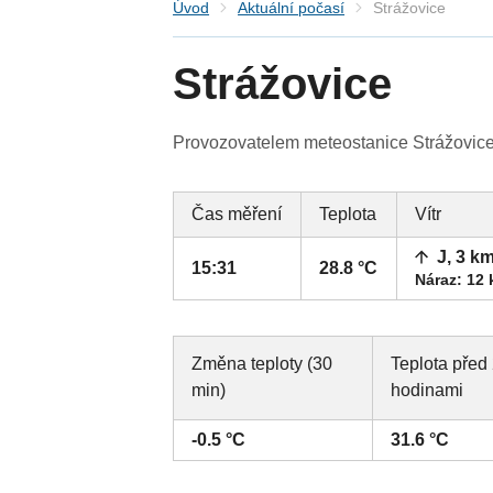
Úvod
Aktuální počasí
Strážovice
Strážovice
Provozovatelem meteostanice Strážovice 
Čas měření
Teplota
Vítr
J, 3 k
15:31
28.8 °C
Náraz: 12
Změna teploty (30
Teplota před
min)
hodinami
-0.5 °C
31.6 °C