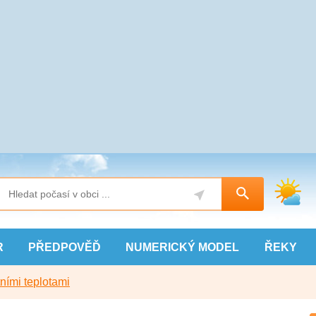
R
PŘEDPOVĚĎ
NUMERICKÝ
MODEL
ŘEKY
ními teplotami