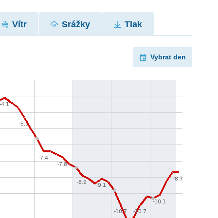
Vítr
Srážky
Tlak
Vybrat den