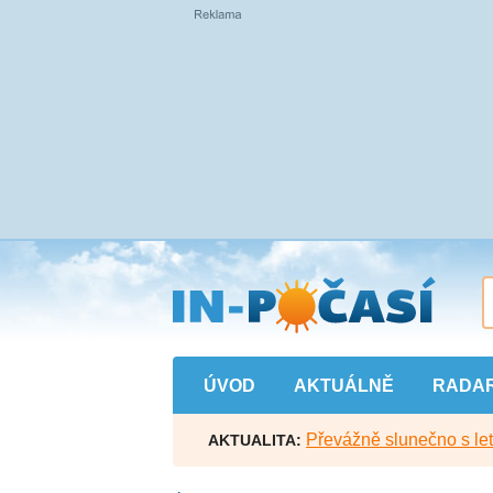
Přejít
na
hlavní
obsah
ÚVOD
AKTUÁLNĚ
RADA
Převážně slunečno s let
AKTUALITA: