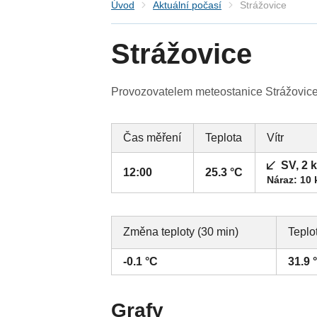
Úvod
Aktuální počasí
Strážovice
Strážovice
Provozovatelem meteostanice Strážovice 
Čas měření
Teplota
Vítr
SV, 2 
12:00
25.3 °C
Náraz: 10
Změna teploty (30 min)
Teplo
-0.1 °C
31.9 
Grafy