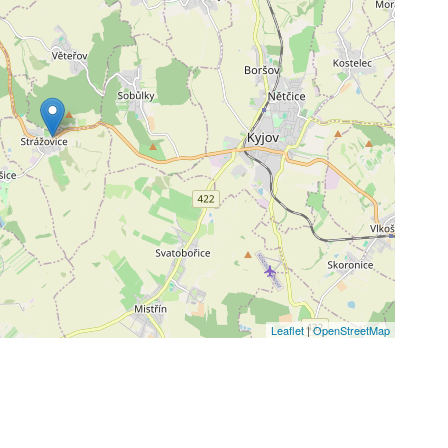
Leaflet
|
OpenStreetMap