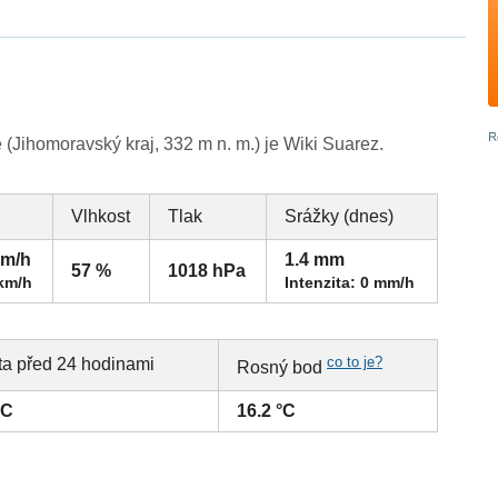
(Jihomoravský kraj, 332 m n. m.) je Wiki Suarez.
Vlhkost
Tlak
Srážky (dnes)
km/h
1.4 mm
57 %
1018 hPa
 km/h
Intenzita: 0 mm/h
co to je?
ta před 24 hodinami
Rosný bod
°C
16.2 °C