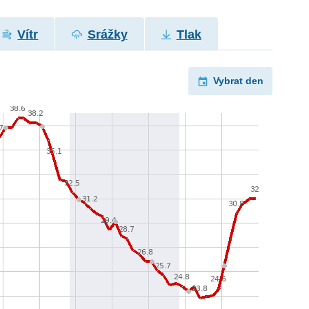
Vítr
Srážky
Tlak
Vybrat den