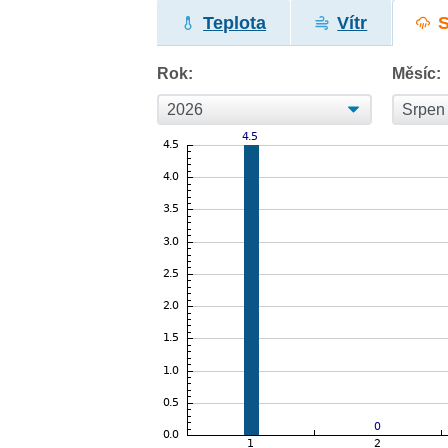
Teplota
Vítr
Rok:
Měsíc: