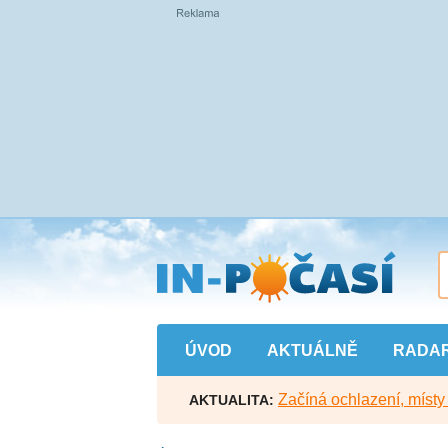
Přejít
na
hlavní
obsah
ÚVOD
AKTUÁLNĚ
RADA
Začíná ochlazení, míst
AKTUALITA: