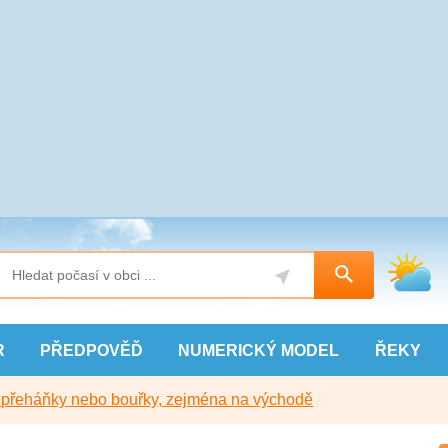
R
PŘEDPOVĚĎ
NUMERICKÝ
MODEL
ŘEKY
y přeháňky nebo bouřky, zejména na východě