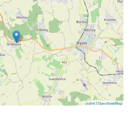
Leaflet
|
OpenStreetMap