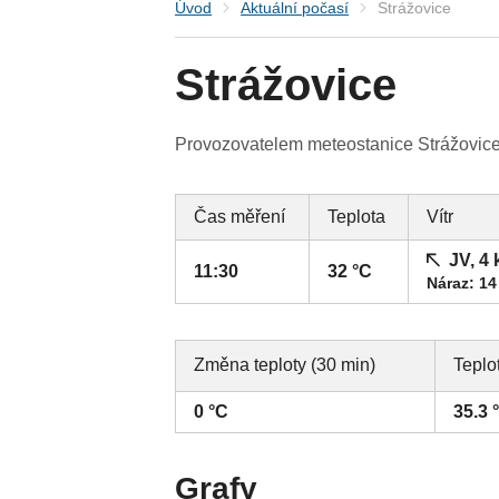
Úvod
Aktuální počasí
Strážovice
Strážovice
Provozovatelem meteostanice Strážovice 
Čas měření
Teplota
Vítr
JV, 4
11:30
32 °C
Náraz: 14
Změna teploty (30 min)
Teplo
0 °C
35.3 
Grafy