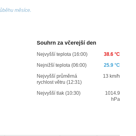
růběhu měsíce.
Souhrn za včerejší den
Nejvyšší teplota (16:00)
38.6 °C
Nejnižší teplota (06:00)
25.9 °C
Nejvyšší průměrná
13 km/h
rychlost větru (12:31)
Nejvyšší tlak (10:30)
1014.9
hPa