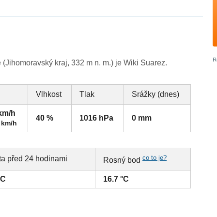
(Jihomoravský kraj, 332 m n. m.) je Wiki Suarez.
Vlhkost
Tlak
Srážky (dnes)
 km/h
40 %
1016 hPa
0 mm
 km/h
co to je?
ta před 24 hodinami
Rosný bod
°C
16.7 °C