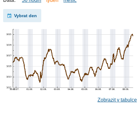
Data:
36 hodin
týden
měsíc
Vybrat den
Zobrazit v tabulce