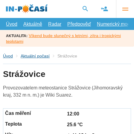
Přejít
na
hlavní
obsah
Úvod
Aktuálně
Radar
Předpověď
Numerický model
Víkend bude slunečný s letními, zítra i tropickými
AKTUALITA:
teplotami
Úvod
Aktuální počasí
Strážovice
Strážovice
Provozovatelem meteostanice Strážovice (Jihomoravský
kraj, 332 m n. m.) je Wiki Suarez.
12:00
25.6 °C