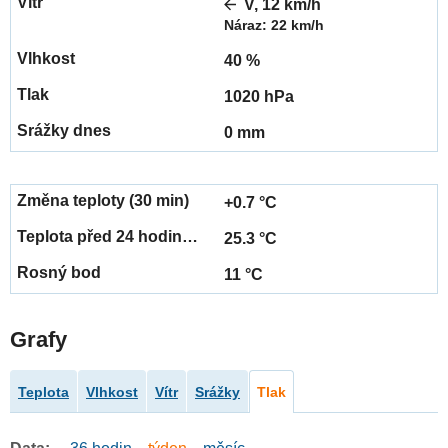
V, 12 km/h
Náraz: 22 km/h
40 %
1020 hPa
0 mm
+0.7 °C
25.3 °C
11 °C
Grafy
Teplota
Vlhkost
Vítr
Srážky
Tlak