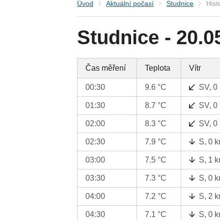
Úvod
Aktuální počasí
Studnice
Hist
Studnice - 20.0
Čas měření
Teplota
Vítr
00:30
9.6 °C
SV, 0
01:30
8.7 °C
SV, 0
02:00
8.3 °C
SV, 0
02:30
7.9 °C
S, 0 
03:00
7.5 °C
S, 1 
03:30
7.3 °C
S, 0 
04:00
7.2 °C
S, 2 
04:30
7.1 °C
S, 0 