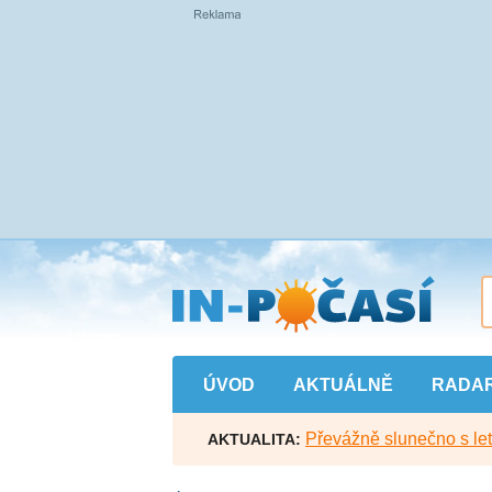
Přejít
na
hlavní
obsah
ÚVOD
AKTUÁLNĚ
RADA
Převážně slunečno s let
AKTUALITA: