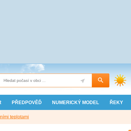
R
PŘEDPOVĚĎ
NUMERICKÝ
MODEL
ŘEKY
ními teplotami