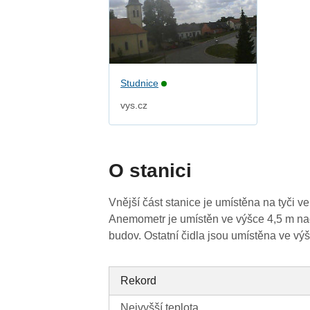
Studnice
vys.cz
O stanici
Vnější část stanice je umístěna na tyči
Anemometr je umístěn ve výšce 4,5 m nad
budov. Ostatní čidla jsou umístěna ve vý
Rekord
Nejvyšší teplota