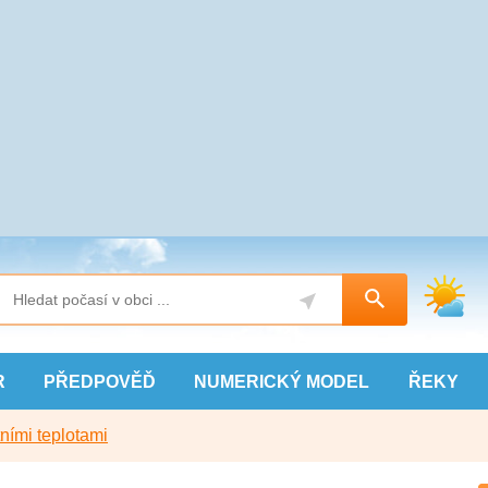
R
PŘEDPOVĚĎ
NUMERICKÝ
MODEL
ŘEKY
ními teplotami