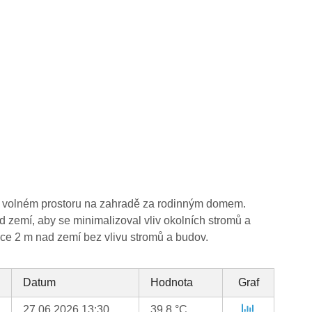
 ve volném prostoru na zahradě za rodinným domem.
 zemí, aby se minimalizoval vliv okolních stromů a
šce 2 m nad zemí bez vlivu stromů a budov.
Datum
Hodnota
Graf
27.06.2026 13:30
39.8 °C