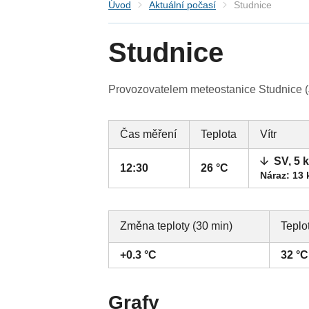
Úvod
Aktuální počasí
Studnice
Studnice
Provozovatelem meteostanice Studnice (J
Čas měření
Teplota
Vítr
SV, 5 
12:30
26 °C
Náraz: 13
Změna teploty (30 min)
Teplo
+0.3 °C
32 °C
Grafy