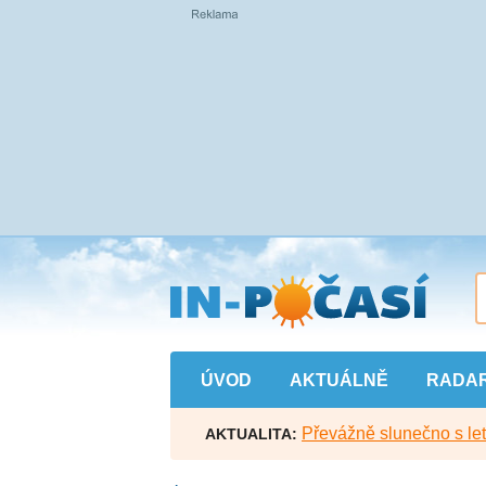
Přejít
na
hlavní
obsah
ÚVOD
AKTUÁLNĚ
RADA
Převážně slunečno s let
AKTUALITA: