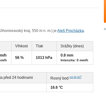
ihomoravský kraj, 550 m n. m.) je
Aleš Procházka
.
Vlhkost
Tlak
Srážky (dnes)
km/h
0.8 mm
56 %
1013 hPa
 km/h
Intenzita: 0 mm/h
co to je?
ta před 24 hodinami
Rosný bod
16.6 °C