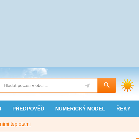
R
PŘEDPOVĚĎ
NUMERICKÝ
MODEL
ŘEKY
ními teplotami