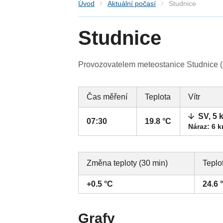
Úvod
Aktuální počasí
Studnice
Studnice
Provozovatelem meteostanice Studnice (J
Čas měření
Teplota
Vítr
SV, 5 
07:30
19.8 °C
Náraz: 6 
Změna teploty (30 min)
Teplo
+0.5 °C
24.6 
Grafy