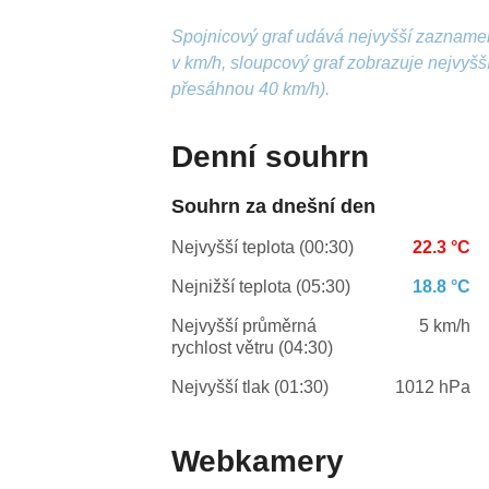
Spojnicový graf udává nejvyšší zazname
v km/h, sloupcový graf zobrazuje nejvyš
přesáhnou 40 km/h).
Denní souhrn
Souhrn za dnešní den
Nejvyšší teplota (00:30)
22.3 °C
Nejnižší teplota (05:30)
18.8 °C
Nejvyšší průměrná
5 km/h
rychlost větru (04:30)
Nejvyšší tlak (01:30)
1012 hPa
Webkamery