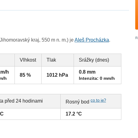
ihomoravský kraj, 550 m n. m.) je
Aleš Procházka
.
Vlhkost
Tlak
Srážky (dnes)
km/h
0.8 mm
85 %
1012 hPa
km/h
Intenzita: 0 mm/h
co to je?
ta před 24 hodinami
Rosný bod
°C
17.2 °C