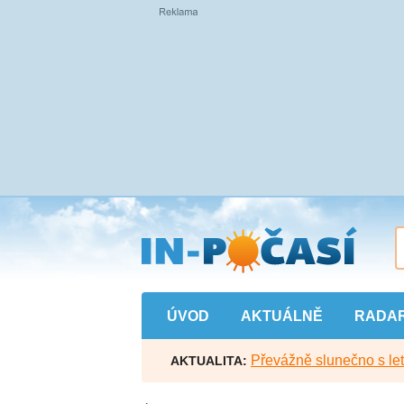
Přejít
na
hlavní
obsah
ÚVOD
AKTUÁLNĚ
RADA
Převážně slunečno s let
AKTUALITA: