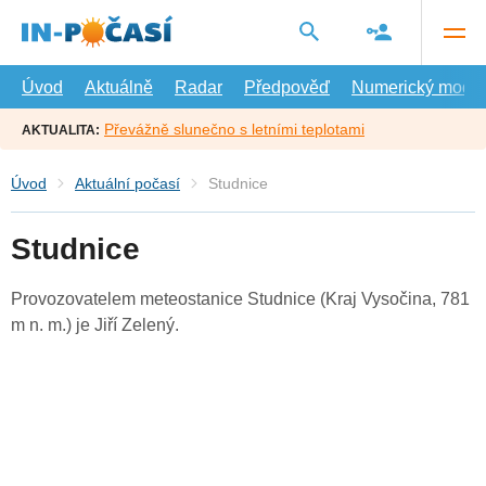
Přejít
na
hlavní
obsah
Úvod
Aktuálně
Radar
Předpověď
Numerický model
Převážně slunečno s letními teplotami
AKTUALITA:
Úvod
Aktuální počasí
Studnice
Studnice
Provozovatelem meteostanice Studnice (Kraj Vysočina, 781
m n. m.) je Jiří Zelený.