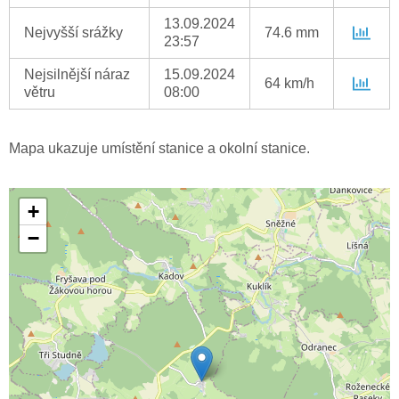
13.09.2024
Nejvyšší srážky
74.6 mm
23:57
Nejsilnější náraz
15.09.2024
64 km/h
větru
08:00
Mapa ukazuje umístění stanice a okolní stanice.
+
−