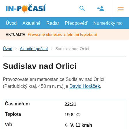
Přejít
na
hlavní
obsah
Úvod
Aktuálně
Radar
Předpověď
Numerický model
Převážně slunečno s letními teplotami
AKTUALITA:
Úvod
Aktuální počasí
Sudislav nad Orlicí
Sudislav nad Orlicí
Provozovatelem meteostanice Sudislav nad Orlicí
(Pardubický kraj, 450 m n. m.) je
David Horáček
.
22:31
19.8 °C
V, 11 km/h