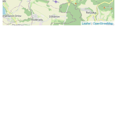
Leaflet
|
OpenStreetMap