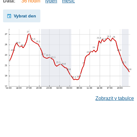
Data:
36 hodin
týden
měsíc
Vybrat den
Zobrazit v tabulce