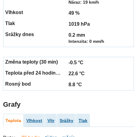
Náraz: 19 km/h
49 %
1019 hPa
0.2 mm
Intenzita: 0 mm/h
-0.5 °C
22.6 °C
8.8 °C
Grafy
Teplota
Vlhkost
Vítr
Srážky
Tlak