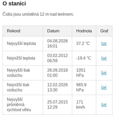
O stanici
Čidla jsou umístěná 12 m nad terénem.
Rekord
Datum
Hodnota
Graf
04.08.2026
Nejvyšší teplota
37.2 °C
16:01
03.02.2012
Nejnižší teplota
-19.4 °C
06:59
Nejvyšší tlak
26.09.2018
1051
vzduchu
01:00
hPa
Nejnižší tlak
12.02.2026
965.9
vzduchu
13:30
hPa
Nejvyšší
25.07.2015
171
průměrná
12:29
km/h
rychlost větru