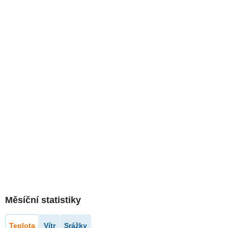
Měsíční statistiky
Teplota
Vítr
Srážky