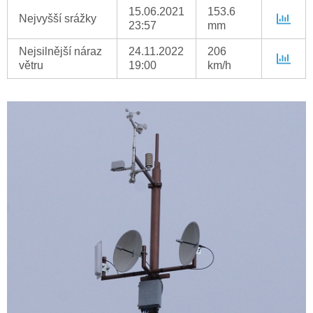
15.06.2021
153.6
Nejvyšší srážky
23:57
mm
Nejsilnější náraz
24.11.2022
206
větru
19:00
km/h