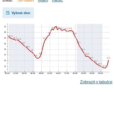
Data:
36 hodin
týden
měsíc
Vybrat den
Zobrazit v tabulce