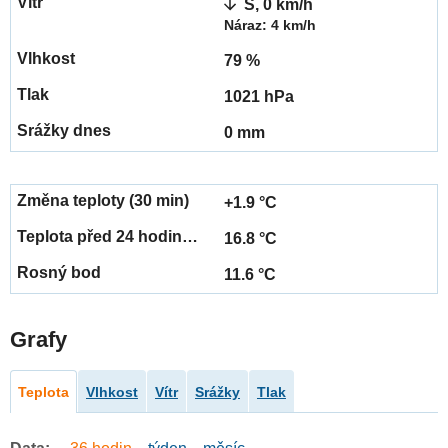
S, 0 km/h
Náraz: 4 km/h
79 %
1021 hPa
0 mm
+1.9 °C
16.8 °C
11.6 °C
Grafy
Teplota
Vlhkost
Vítr
Srážky
Tlak