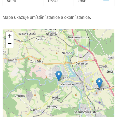
větru
06:02
km/h
Mapa ukazuje umístění stanice a okolní stanice.
+
−