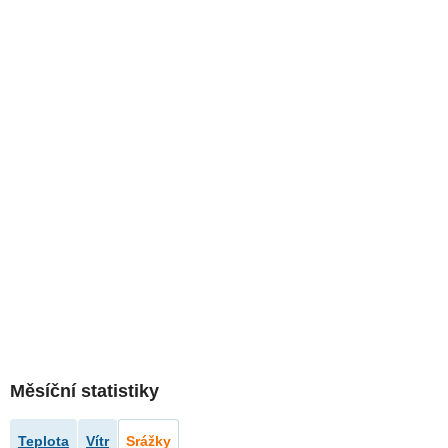
Měsíční statistiky
Teplota
Vítr
Srážky