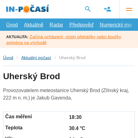
Přejít
na
hlavní
obsah
Úvod
Aktuálně
Radar
Předpověď
Numerický model
Začíná ochlazení, místy přeháňky nebo bouřky,
AKTUALITA:
zejména na východě
Úvod
Aktuální počasí
Uherský Brod
Uherský Brod
Provozovatelem meteostanice Uherský Brod (Zlínský kraj,
222 m n. m.) je Jakub Gavenda.
18:30
30.4 °C