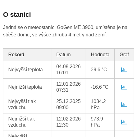
O stanici
Jedná se o meteostanici GoGen ME 3900, umístěna je na
střeše domu, ve výšce zhruba 4 metry nad zemí.
Rekord
Datum
Hodnota
Graf
04.08.2026
Nejvyšší teplota
39.6 °C
16:01
12.01.2026
Nejnižší teplota
-16.6 °C
07:31
Nejvyšší tlak
25.12.2025
1034.2
vzduchu
09:00
hPa
Nejnižší tlak
12.02.2026
973.9
vzduchu
12:30
hPa
Nejvyšší