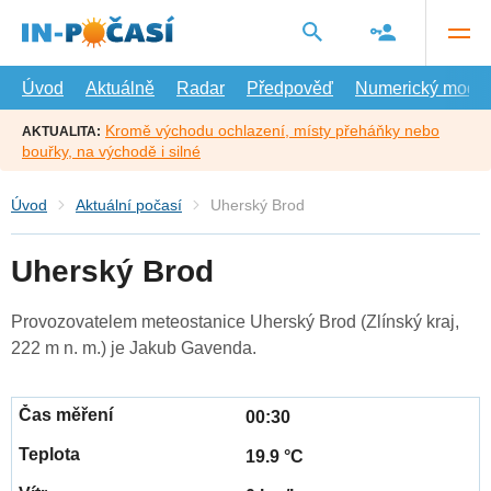
Přejít
na
hlavní
obsah
Úvod
Aktuálně
Radar
Předpověď
Numerický model
Kromě východu ochlazení, místy přeháňky nebo
AKTUALITA:
bouřky, na východě i silné
Úvod
Aktuální počasí
Uherský Brod
Uherský Brod
Provozovatelem meteostanice Uherský Brod (Zlínský kraj,
222 m n. m.) je Jakub Gavenda.
00:30
19.9 °C