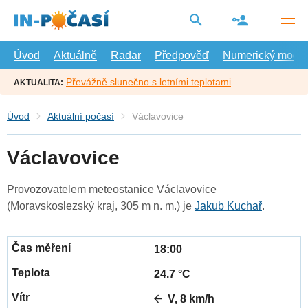
Přejít
na
hlavní
obsah
Úvod
Aktuálně
Radar
Předpověď
Numerický model
Převážně slunečno s letními teplotami
AKTUALITA:
Úvod
Aktuální počasí
Václavovice
Václavovice
Provozovatelem meteostanice Václavovice
(Moravskoslezský kraj, 305 m n. m.) je
Jakub Kuchař
.
18:00
24.7 °C
V, 8 km/h