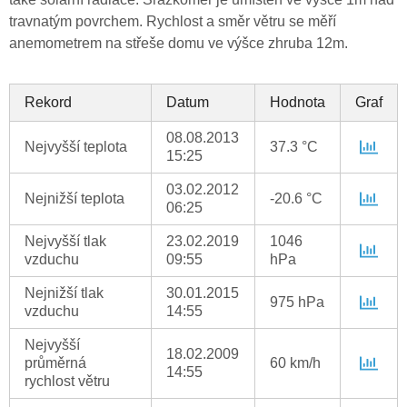
travnatým povrchem. Rychlost a směr větru se měří
anemometrem na střeše domu ve výšce zhruba 12m.
Rekord
Datum
Hodnota
Graf
08.08.2013
Nejvyšší teplota
37.3 °C
15:25
03.02.2012
Nejnižší teplota
-20.6 °C
06:25
Nejvyšší tlak
23.02.2019
1046
vzduchu
09:55
hPa
Nejnižší tlak
30.01.2015
975 hPa
vzduchu
14:55
Nejvyšší
18.02.2009
průměrná
60 km/h
14:55
rychlost větru