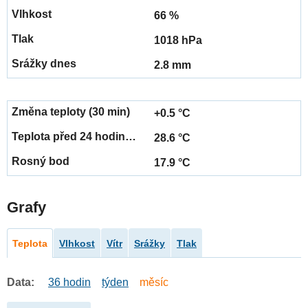
66 %
1018 hPa
2.8 mm
+0.5 °C
28.6 °C
17.9 °C
Grafy
Teplota
Vlhkost
Vítr
Srážky
Tlak
Data:
36 hodin
týden
měsíc