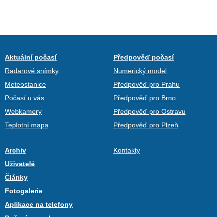
Aktuální počasí
Předpověď počasí
Radarové snímky
Numerický model
Meteostanice
Předpověď pro Prahu
Počasí u vás
Předpověď pro Brno
Webkamery
Předpověď pro Ostravu
Teplotní mapa
Předpověď pro Plzeň
Archiv
Kontakty
Uživatelé
Články
Fotogalerie
Aplikace na telefony