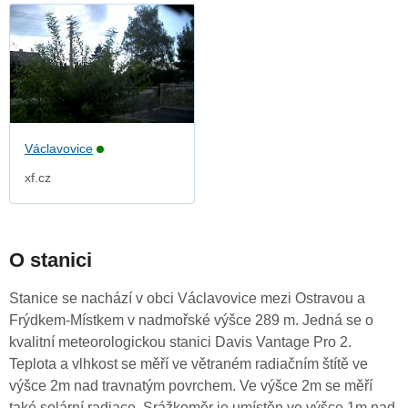
Václavovice
xf.cz
O stanici
Stanice se nachází v obci Václavovice mezi Ostravou a
Frýdkem-Místkem v nadmořské výšce 289 m. Jedná se o
kvalitní meteorologickou stanici Davis Vantage Pro 2.
Teplota a vlhkost se měří ve větraném radiačním štítě ve
výšce 2m nad travnatým povrchem. Ve výšce 2m se měří
také solární radiace. Srážkoměr je umístěn ve výšce 1m nad