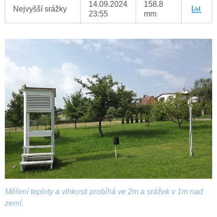
14.09.2024
158.8
Nejvyšší srážky
23:55
mm
Měření teploty a vlhkosti probíhá ve 2m a srážek v 1m nad
zemí.