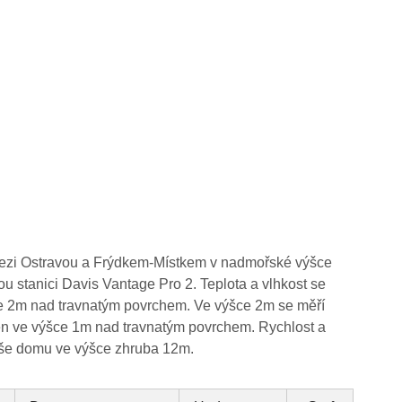
mezi Ostravou a Frýdkem-Místkem v nadmořské výšce
ou stanici Davis Vantage Pro 2. Teplota a vlhkost se
ce 2m nad travnatým povrchem. Ve výšce 2m se měří
těn ve výšce 1m nad travnatým povrchem. Rychlost a
eše domu ve výšce zhruba 12m.