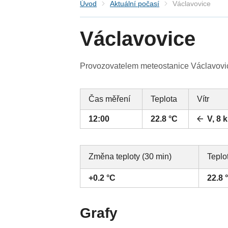
Úvod
Aktuální počasí
Václavovice
Václavovice
Provozovatelem meteostanice Václavovic
Čas měření
Teplota
Vítr
12:00
22.8 °C
V, 8 
Změna teploty (30 min)
Teplo
+0.2 °C
22.8 
Grafy