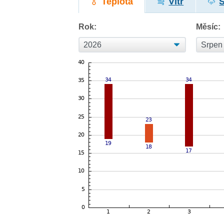
Teplota
Vítr
Rok:
Měsíc: