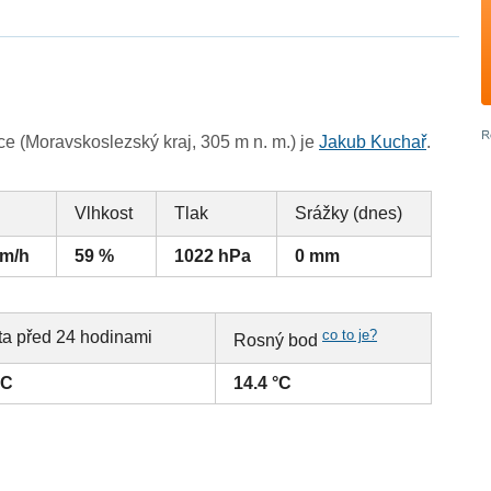
e (Moravskoslezský kraj, 305 m n. m.) je
Jakub Kuchař
.
Vlhkost
Tlak
Srážky (dnes)
km/h
59 %
1022 hPa
0 mm
co to je?
ta před 24 hodinami
Rosný bod
°C
14.4 °C