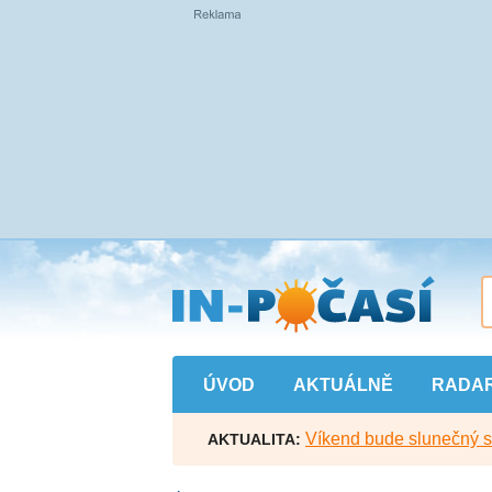
Přejít
na
hlavní
obsah
ÚVOD
AKTUÁLNĚ
RADA
Víkend bude slunečný s l
AKTUALITA: