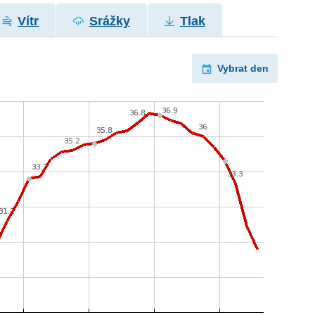
Vítr
Srážky
Tlak
Vybrat den