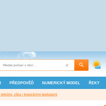
R
PŘEDPOVĚĎ
NUMERICKÝ
MODEL
ŘEKY
etními, zítra i tropickými teplotami