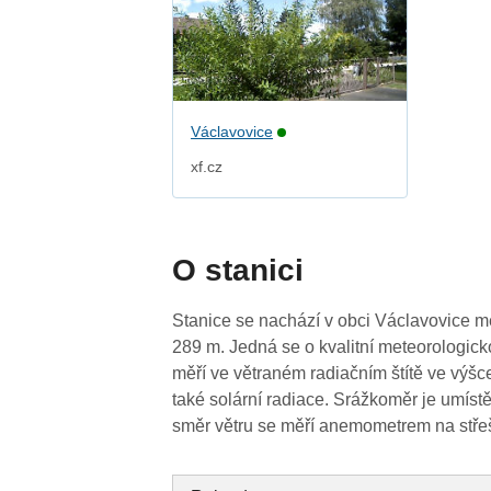
Václavovice
xf.cz
O stanici
Stanice se nachází v obci Václavovice 
289 m. Jedná se o kvalitní meteorologick
měří ve větraném radiačním štítě ve výš
také solární radiace. Srážkoměr je umís
směr větru se měří anemometrem na stř