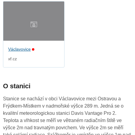
Václavovice
xf.cz
O stanici
Stanice se nachází v obci Václavovice mezi Ostravou a
Frýdkem-Místkem v nadmořské výšce 289 m. Jedná se o
kvalitní meteorologickou stanici Davis Vantage Pro 2.
Teplota a vlhkost se měří ve větraném radiačním štítě ve
výšce 2m nad travnatým povrchem. Ve výšce 2m se měří
také solární radiace. Srážkoměr je umístěn ve výšce 1m nad