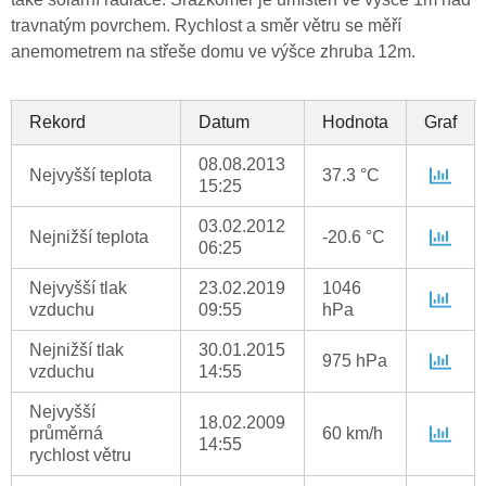
travnatým povrchem. Rychlost a směr větru se měří
anemometrem na střeše domu ve výšce zhruba 12m.
Rekord
Datum
Hodnota
Graf
08.08.2013
Nejvyšší teplota
37.3 °C
15:25
03.02.2012
Nejnižší teplota
-20.6 °C
06:25
Nejvyšší tlak
23.02.2019
1046
vzduchu
09:55
hPa
Nejnižší tlak
30.01.2015
975 hPa
vzduchu
14:55
Nejvyšší
18.02.2009
průměrná
60 km/h
14:55
rychlost větru