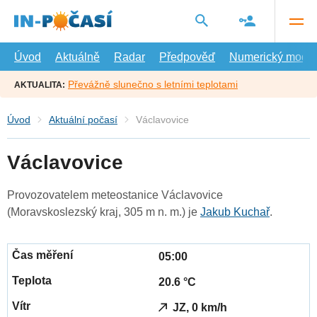
Přejít
na
hlavní
obsah
Úvod
Aktuálně
Radar
Předpověď
Numerický model
Převážně slunečno s letními teplotami
AKTUALITA:
Úvod
Aktuální počasí
Václavovice
Václavovice
Provozovatelem meteostanice Václavovice
(Moravskoslezský kraj, 305 m n. m.) je
Jakub Kuchař
.
05:00
20.6 °C
JZ, 0 km/h