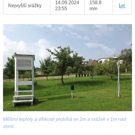
14.09.2024
158.8
Nejvyšší srážky
23:55
mm
Měření teploty a vlhkosti probíhá ve 2m a srážek v 1m nad
zemí.