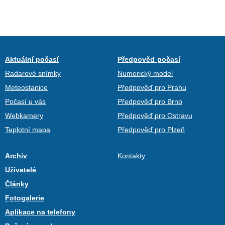
Aktuální počasí
Předpověď počasí
Radarové snímky
Numerický model
Meteostanice
Předpověď pro Prahu
Počasí u vás
Předpověď pro Brno
Webkamery
Předpověď pro Ostravu
Teplotní mapa
Předpověď pro Plzeň
Archiv
Kontakty
Uživatelé
Články
Fotogalerie
Aplikace na telefony