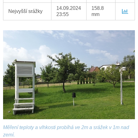
14.09.2024
158.8
Nejvyšší srážky
23:55
mm
Měření teploty a vlhkosti probíhá ve 2m a srážek v 1m nad
zemí.