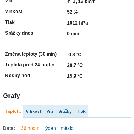
J, 12 km/h
52 %
1012 hPa
0 mm
-0.8 °C
20.7 °C
15.9 °C
Grafy
Teplota
Vlhkost
Vítr
Srážky
Tlak
Data:
36 hodin
týden
měsíc