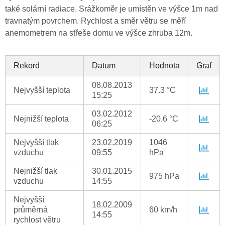
také solární radiace. Srážkoměr je umístěn ve výšce 1m nad
travnatým povrchem. Rychlost a směr větru se měří
anemometrem na střeše domu ve výšce zhruba 12m.
Rekord
Datum
Hodnota
Graf
08.08.2013
Nejvyšší teplota
37.3 °C
15:25
03.02.2012
Nejnižší teplota
-20.6 °C
06:25
Nejvyšší tlak
23.02.2019
1046
vzduchu
09:55
hPa
Nejnižší tlak
30.01.2015
975 hPa
vzduchu
14:55
Nejvyšší
18.02.2009
průměrná
60 km/h
14:55
rychlost větru