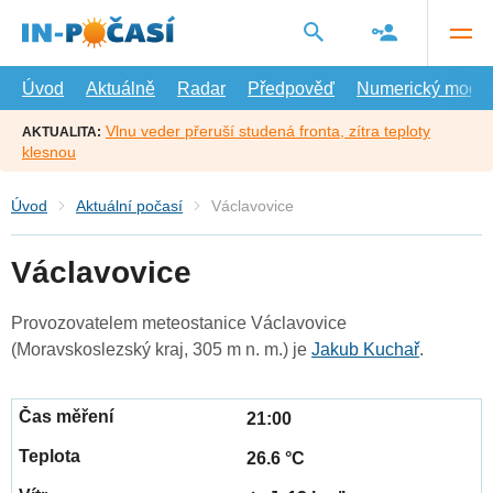
Přejít
na
hlavní
obsah
Úvod
Aktuálně
Radar
Předpověď
Numerický model
Vlnu veder přeruší studená fronta, zítra teploty
AKTUALITA:
klesnou
Úvod
Aktuální počasí
Václavovice
Václavovice
Provozovatelem meteostanice Václavovice
(Moravskoslezský kraj, 305 m n. m.) je
Jakub Kuchař
.
21:00
26.6 °C