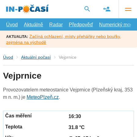
Přejít
na
hlavní
obsah
Úvod
Aktuálně
Radar
Předpověď
Numerický model
Začíná ochlazení, místy přeháňky nebo bouřky,
AKTUALITA:
zejména na východě
Úvod
Aktuální počasí
Vejprnice
Vejprnice
Provozovatelem meteostanice Vejprnice (Plzeňský kraj, 353
m n. m.) je
MeteoPlzeň.cz
.
16:30
31.8 °C