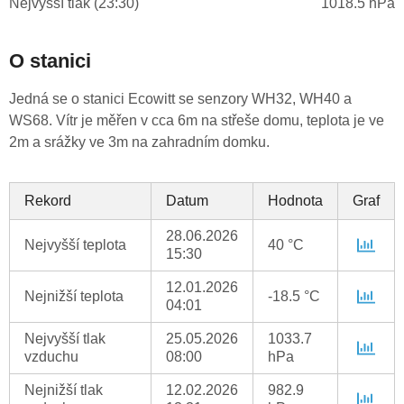
Nejvyšší tlak (23:30)
1018.5 hPa
O stanici
Jedná se o stanici Ecowitt se senzory WH32, WH40 a
WS68. Vítr je měřen v cca 6m na střeše domu, teplota je ve
2m a srážky ve 3m na zahradním domku.
Rekord
Datum
Hodnota
Graf
28.06.2026
Nejvyšší teplota
40 °C
15:30
12.01.2026
Nejnižší teplota
-18.5 °C
04:01
Nejvyšší tlak
25.05.2026
1033.7
vzduchu
08:00
hPa
Nejnižší tlak
12.02.2026
982.9