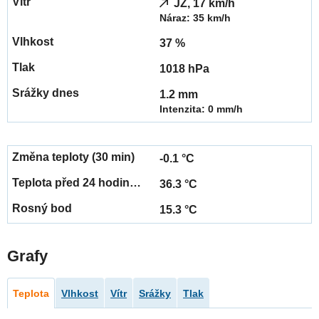
JZ, 17 km/h
Náraz: 35 km/h
37 %
1018 hPa
1.2 mm
Intenzita: 0 mm/h
-0.1 °C
36.3 °C
15.3 °C
Grafy
Teplota
Vlhkost
Vítr
Srážky
Tlak