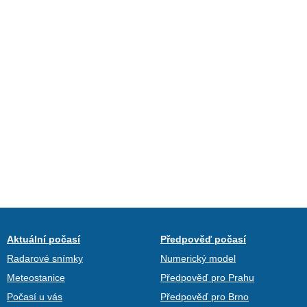
Aktuální počasí
Předpověď počasí
Radarové snímky
Numerický model
Meteostanice
Předpověď pro Prahu
Počasí u vás
Předpověď pro Brno