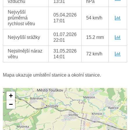
vzduchu
13:31
hPa
Nejvyšší
05.04.2026
průměrná
54 km/h
17:01
rychlost větru
01.07.2026
Nejvyšší srážky
15.2 mm
22:01
Nejsilnější náraz
31.05.2026
72 km/h
větru
14:01
Mapa ukazuje umístění stanice a okolní stanice.
+
−