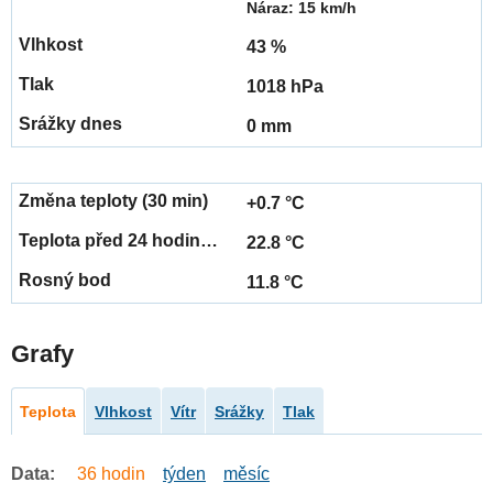
Náraz: 15 km/h
43 %
1018 hPa
0 mm
+0.7 °C
22.8 °C
11.8 °C
Grafy
Teplota
Vlhkost
Vítr
Srážky
Tlak
Data:
36 hodin
týden
měsíc