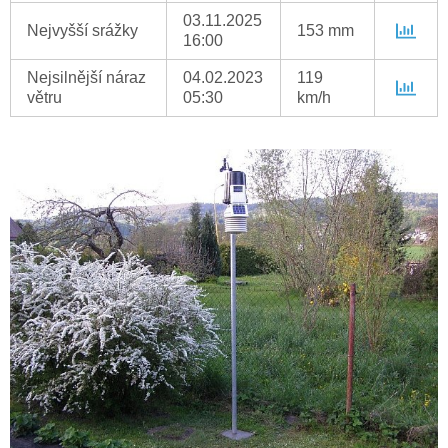
03.11.2025
Nejvyšší srážky
153 mm
16:00
Nejsilnější náraz
04.02.2023
119
větru
05:30
km/h