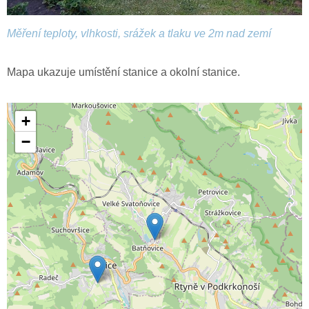
Měření teploty, vlhkosti, srážek a tlaku ve 2m nad zemí
Mapa ukazuje umístění stanice a okolní stanice.
+
−