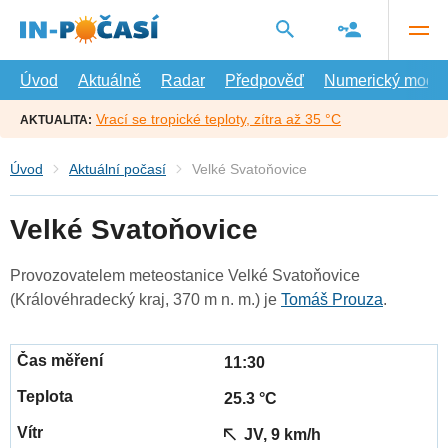
Přejít
na
hlavní
obsah
Úvod
Aktuálně
Radar
Předpověď
Numerický model
Vrací se tropické teploty, zítra až 35 °C
AKTUALITA:
Úvod
Aktuální počasí
Velké Svatoňovice
Velké Svatoňovice
Provozovatelem meteostanice Velké Svatoňovice
(Královéhradecký kraj, 370 m n. m.) je
Tomáš Prouza
.
11:30
25.3 °C
JV, 9 km/h