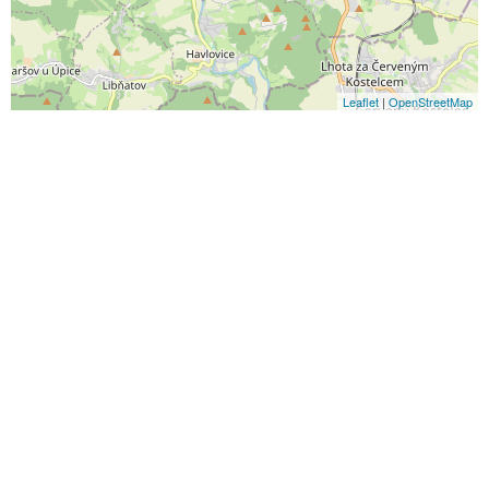
Leaflet
|
OpenStreetMap