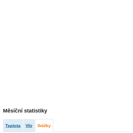
Měsíční statistiky
Teplota
Vítr
Srážky