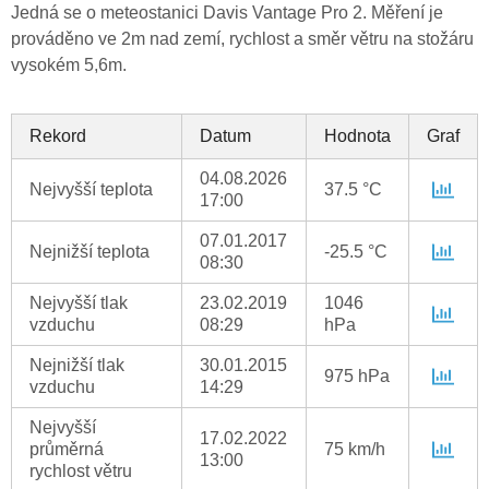
Jedná se o meteostanici Davis Vantage Pro 2. Měření je
prováděno ve 2m nad zemí, rychlost a směr větru na stožáru
vysokém 5,6m.
Rekord
Datum
Hodnota
Graf
04.08.2026
Nejvyšší teplota
37.5 °C
17:00
07.01.2017
Nejnižší teplota
-25.5 °C
08:30
Nejvyšší tlak
23.02.2019
1046
vzduchu
08:29
hPa
Nejnižší tlak
30.01.2015
975 hPa
vzduchu
14:29
Nejvyšší
17.02.2022
průměrná
75 km/h
13:00
rychlost větru