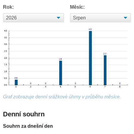
Rok:
Měsíc:
Graf zobrazuje denní srážkové úhrny v průběhu měsíce.
Denní souhrn
Souhrn za dnešní den