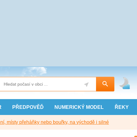
R
PŘEDPOVĚĎ
NUMERICKÝ
MODEL
ŘEKY
í, místy přeháňky nebo bouřky, na východě i silné