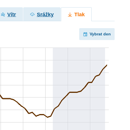
Vítr
Srážky
Tlak
Vybrat den