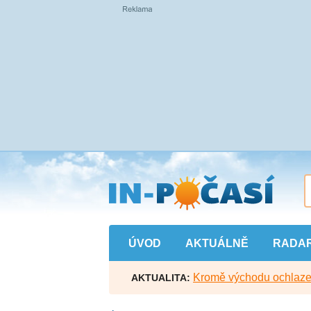
Přejít
na
hlavní
obsah
ÚVOD
AKTUÁLNĚ
RADA
Kromě východu ochlazen
AKTUALITA: