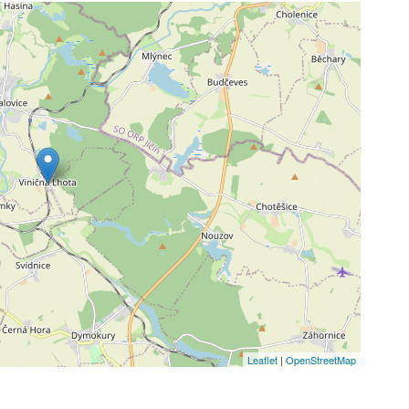
Leaflet
|
OpenStreetMap