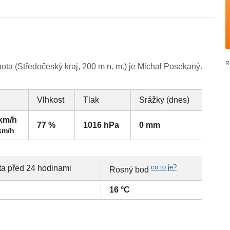
ta (Středočeský kraj, 200 m n. m.) je Michal Posekaný.
Vlhkost
Tlak
Srážky (dnes)
 km/h
77 %
1016 hPa
0 mm
km/h
co to je?
ta před 24 hodinami
Rosný bod
16 °C