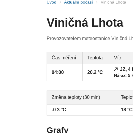
Úvod
Aktuální počasí
Viničná Lhota
Viničná Lhota
Provozovatelem meteostanice Viničná Lho
Čas měření
Teplota
Vítr
JZ, 4
04:00
20.2 °C
Náraz: 5 
Změna teploty (30 min)
Teplo
-0.3 °C
18 °C
Grafy