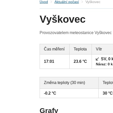
Úvod
Aktuální počasí
Vyškovec
Vyškovec
Provozovatelem meteostanice Vyškovec (Z
Čas měření
Teplota
Vítr
SV, 0 
17:01
23.6 °C
Náraz: 0 
Změna teploty (30 min)
Teplo
-0.2 °C
30 °C
Grafy