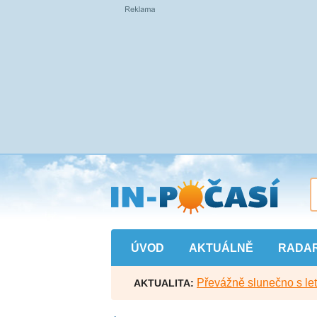
Přejít
na
hlavní
obsah
ÚVOD
AKTUÁLNĚ
RADA
Převážně slunečno s let
AKTUALITA: