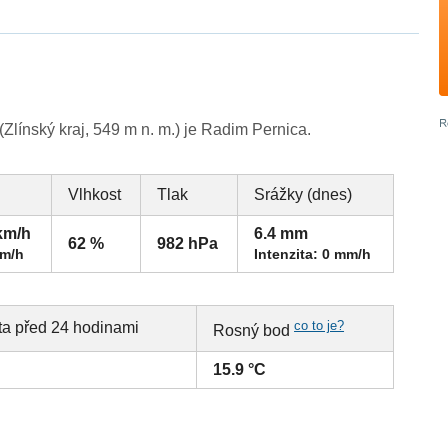
línský kraj, 549 m n. m.) je Radim Pernica.
Vlhkost
Tlak
Srážky (dnes)
km/h
6.4 mm
62 %
982 hPa
km/h
Intenzita: 0 mm/h
co to je?
ta před 24 hodinami
Rosný bod
15.9 °C