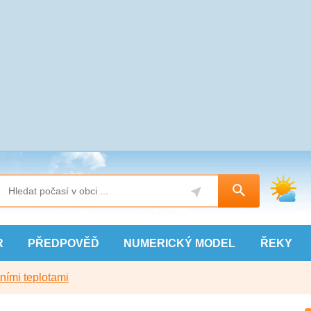
R
PŘEDPOVĚĎ
NUMERICKÝ
MODEL
ŘEKY
ními teplotami