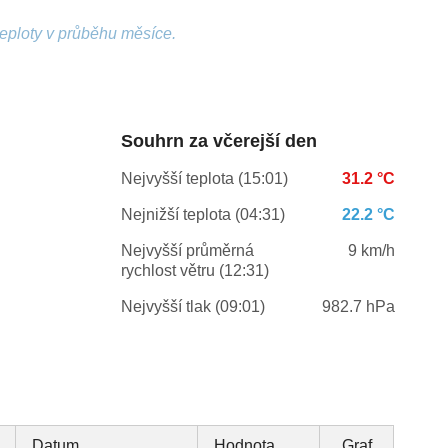
teploty v průběhu měsíce.
Souhrn za včerejší den
Nejvyšší teplota (15:01)
31.2 °C
Nejnižší teplota (04:31)
22.2 °C
Nejvyšší průměrná
9 km/h
rychlost větru (12:31)
Nejvyšší tlak (09:01)
982.7 hPa
Datum
Hodnota
Graf