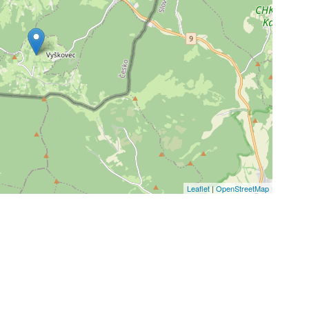
Leaflet
|
OpenStreetMap