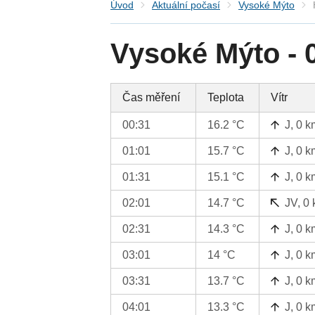
Úvod
Aktuální počasí
Vysoké Mýto
Vysoké Mýto - 
Čas měření
Teplota
Vítr
00:31
16.2 °C
J, 0 k
01:01
15.7 °C
J, 0 k
01:31
15.1 °C
J, 0 k
02:01
14.7 °C
JV, 0
02:31
14.3 °C
J, 0 k
03:01
14 °C
J, 0 k
03:31
13.7 °C
J, 0 k
04:01
13.3 °C
J, 0 k