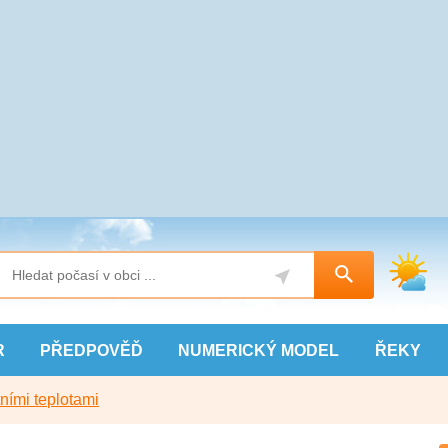
R
PŘEDPOVĚĎ
NUMERICKÝ
MODEL
ŘEKY
ními teplotami