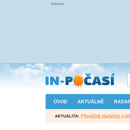
Přejít
na
hlavní
obsah
ÚVOD
AKTUÁLNĚ
RADA
Převážně slunečno s let
AKTUALITA: