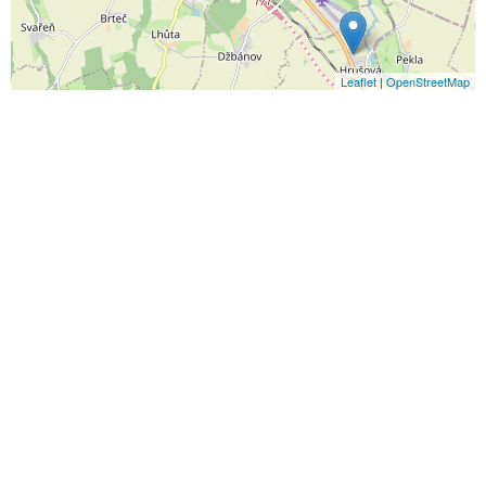
Leaflet
|
OpenStreetMap