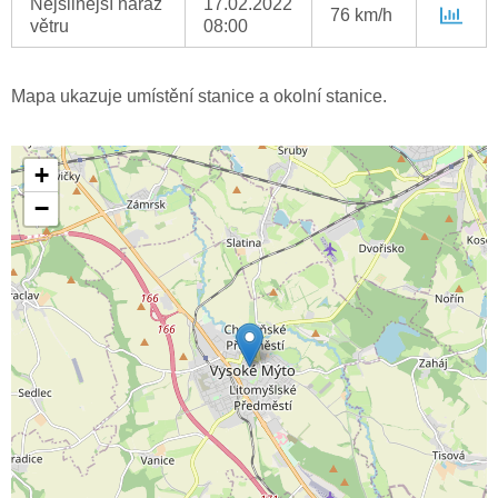
Nejsilnější náraz
17.02.2022
76 km/h
větru
08:00
Mapa ukazuje umístění stanice a okolní stanice.
+
−