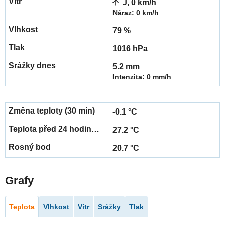
J, 0 km/h
Náraz: 0 km/h
79 %
1016 hPa
5.2 mm
Intenzita: 0 mm/h
-0.1 °C
27.2 °C
20.7 °C
Grafy
Teplota
Vlhkost
Vítr
Srážky
Tlak