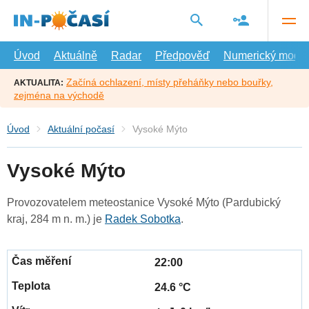
Přejít
na
hlavní
obsah
Úvod
Aktuálně
Radar
Předpověď
Numerický model
Začíná ochlazení, místy přeháňky nebo bouřky,
AKTUALITA:
zejména na východě
Úvod
Aktuální počasí
Vysoké Mýto
Vysoké Mýto
Provozovatelem meteostanice Vysoké Mýto (Pardubický
kraj, 284 m n. m.) je
Radek Sobotka
.
22:00
24.6 °C