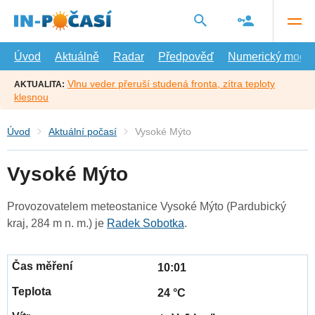
Přejít
na
hlavní
obsah
Úvod
Aktuálně
Radar
Předpověď
Numerický model
Vlnu veder přeruší studená fronta, zítra teploty
AKTUALITA:
klesnou
Úvod
Aktuální počasí
Vysoké Mýto
Vysoké Mýto
Provozovatelem meteostanice Vysoké Mýto (Pardubický
kraj, 284 m n. m.) je
Radek Sobotka
.
10:01
24 °C