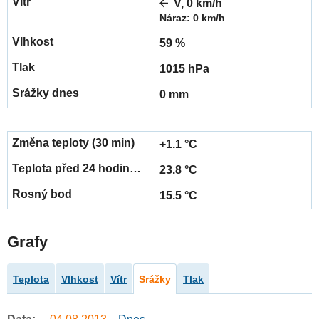
V, 0 km/h
Náraz: 0 km/h
59 %
1015 hPa
0 mm
+1.1 °C
23.8 °C
15.5 °C
Grafy
Teplota
Vlhkost
Vítr
Srážky
Tlak