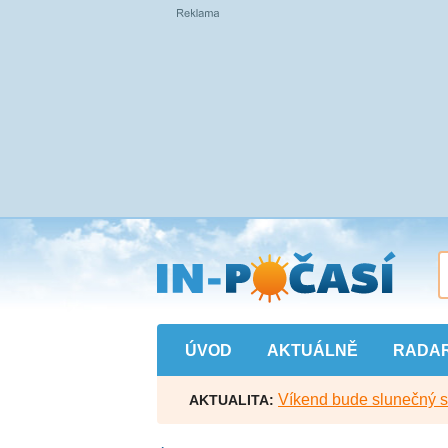
Přejít
na
hlavní
obsah
ÚVOD
AKTUÁLNĚ
RADA
Víkend bude slunečný s l
AKTUALITA: