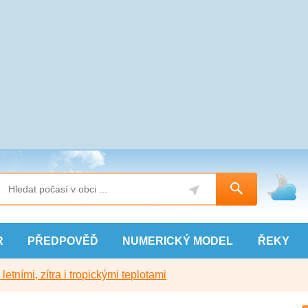
R
PŘEDPOVĚĎ
NUMERICKÝ
MODEL
ŘEKY
etními, zítra i tropickými teplotami