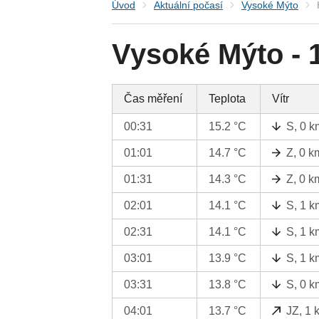
Úvod
Aktuální počasí
Vysoké Mýto
Vysoké Mýto - 
Čas měření
Teplota
Vítr
00:31
15.2 °C
S, 0 k
01:01
14.7 °C
Z, 0 k
01:31
14.3 °C
Z, 0 k
02:01
14.1 °C
S, 1 k
02:31
14.1 °C
S, 1 k
03:01
13.9 °C
S, 1 k
03:31
13.8 °C
S, 0 k
04:01
13.7 °C
JZ, 1 