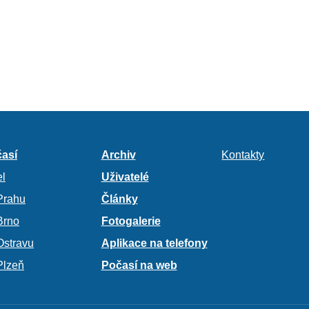
así
Archiv
Kontakty
l
Uživatelé
Prahu
Články
Brno
Fotogalerie
Ostravu
Aplikace na telefony
Plzeň
Počasí na web