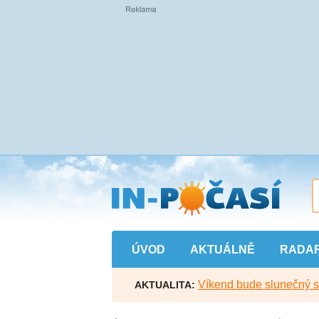
Přejít
na
hlavní
obsah
ÚVOD
AKTUÁLNĚ
RADA
Víkend bude slunečný s l
AKTUALITA: