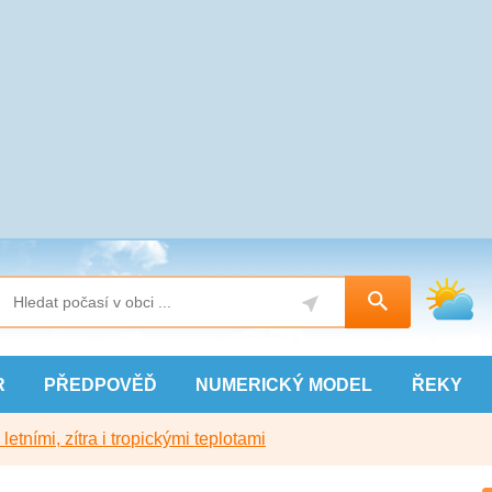
R
PŘEDPOVĚĎ
NUMERICKÝ
MODEL
ŘEKY
etními, zítra i tropickými teplotami