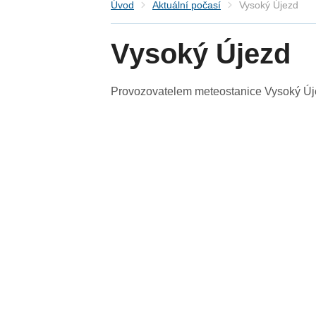
Úvod
Aktuální počasí
Vysoký Újezd
Vysoký Újezd
Provozovatelem meteostanice Vysoký Újez