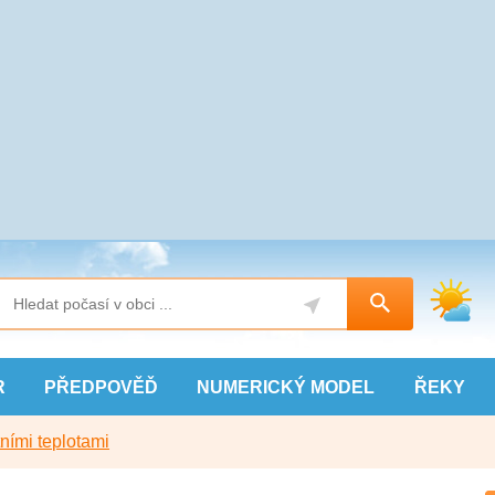
R
PŘEDPOVĚĎ
NUMERICKÝ
MODEL
ŘEKY
ními teplotami