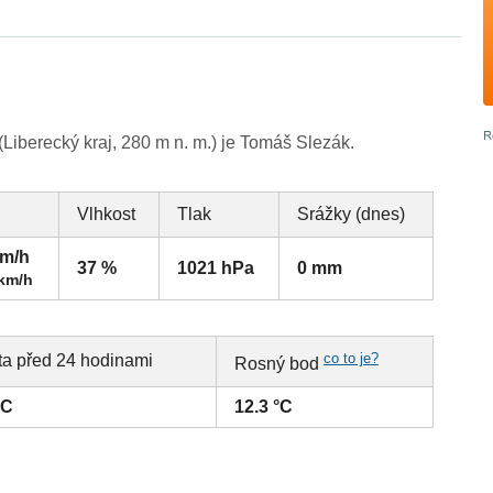
iberecký kraj, 280 m n. m.) je Tomáš Slezák.
Vlhkost
Tlak
Srážky (dnes)
km/h
37 %
1021 hPa
0 mm
 km/h
co to je?
ta před 24 hodinami
Rosný bod
°C
12.3 °C