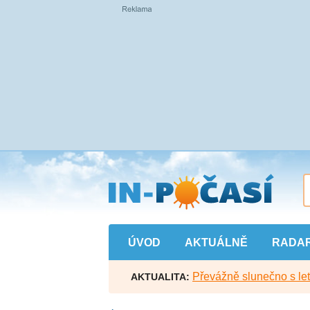
Přejít
na
hlavní
obsah
ÚVOD
AKTUÁLNĚ
RADA
Převážně slunečno s let
AKTUALITA: