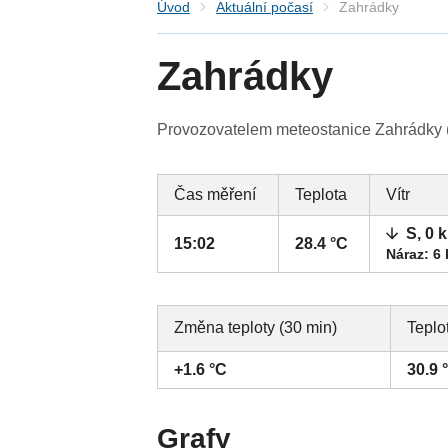
Úvod
Aktuální počasí
Zahrádky
Zahrádky
Provozovatelem meteostanice Zahrádky (L
Čas měření
Teplota
Vítr
S, 0 
15:02
28.4 °C
Náraz: 6
Změna teploty (30 min)
Teplo
+1.6 °C
30.9 
Grafy