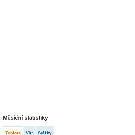
Měsíční statistiky
Teplota
Vítr
Srážky