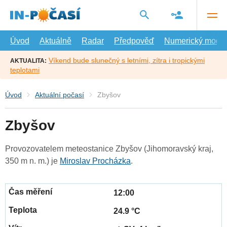
Přejít
na
hlavní
obsah
Úvod
Aktuálně
Radar
Předpověď
Numerický model
Víkend bude slunečný s letními, zítra i tropickými
AKTUALITA:
teplotami
Úvod
Aktuální počasí
Zbyšov
Zbyšov
Provozovatelem meteostanice Zbyšov (Jihomoravský kraj,
350 m n. m.) je
Miroslav Procházka
.
12:00
24.9 °C