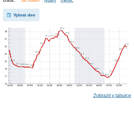
Data:
36 hodin
týden
měsíc
Vybrat den
Zobrazit v tabulce