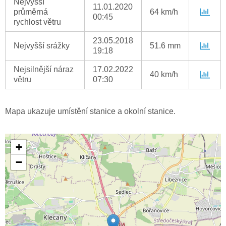
Nejvyšší
11.01.2020
průměrná
64 km/h
00:45
rychlost větru
23.05.2018
Nejvyšší srážky
51.6 mm
19:18
Nejsilnější náraz
17.02.2022
40 km/h
větru
07:30
Mapa ukazuje umístění stanice a okolní stanice.
+
−