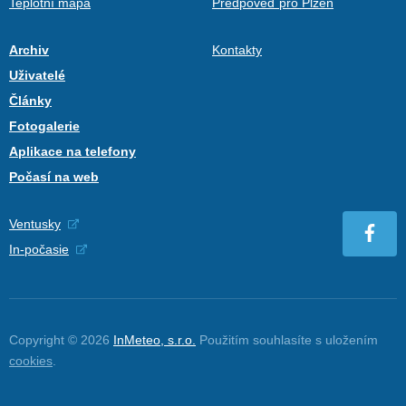
Teplotní mapa
Předpověď pro Plzeň
Archiv
Kontakty
Uživatelé
Články
Fotogalerie
Aplikace na telefony
Počasí na web
Ventusky
In-počasie
Copyright © 2026
InMeteo, s.r.o.
Použitím souhlasíte s uložením
cookies
.