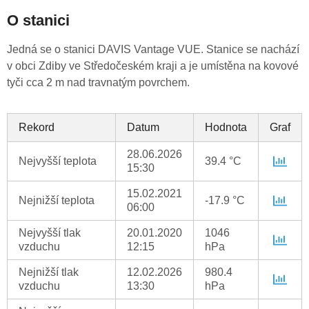
O stanici
Jedná se o stanici DAVIS Vantage VUE. Stanice se nachází
v obci Zdiby ve Středočeském kraji a je umístěna na kovové
tyči cca 2 m nad travnatým povrchem.
Rekord
Datum
Hodnota
Graf
28.06.2026
Nejvyšší teplota
39.4 °C
15:30
15.02.2021
Nejnižší teplota
-17.9 °C
06:00
Nejvyšší tlak
20.01.2020
1046
vzduchu
12:15
hPa
Nejnižší tlak
12.02.2026
980.4
vzduchu
13:30
hPa