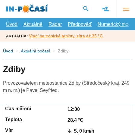
Přejít
na
hlavní
obsah
Úvod
Aktuálně
Radar
Předpověď
Numerický model
Vrací se tropické teploty, zítra až 35 °C
AKTUALITA:
Úvod
Aktuální počasí
Zdiby
Zdiby
Provozovatelem meteostanice Zdiby (Středočeský kraj, 249
m n. m.) je Pavel Seyfried.
12:00
28.4 °C
S, 0 km/h