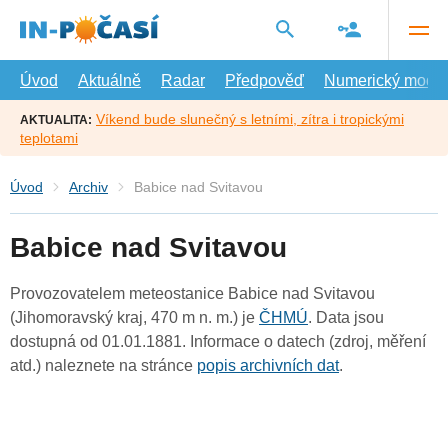
Přejít
na
hlavní
obsah
Úvod
Aktuálně
Radar
Předpověď
Numerický model
Víkend bude slunečný s letními, zítra i tropickými
AKTUALITA:
teplotami
Úvod
Archiv
Babice nad Svitavou
Babice nad Svitavou
Provozovatelem meteostanice Babice nad Svitavou
(Jihomoravský kraj, 470 m n. m.) je
ČHMÚ
. Data jsou
dostupná od 01.01.1881. Informace o datech (zdroj, měření
atd.) naleznete na stránce
popis archivních dat
.