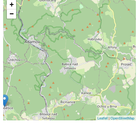
+
−
Leaflet
|
OpenStreetMap