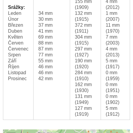
155 mm
4 mm
Srážky:
(1909)
(2012)
Leden
34 mm
132 mm
1 mm
Únor
30 mm
(1915)
(2007)
Březen
37 mm
372 mm
11 mm
Duben
41 mm
(1911)
(1970)
Květen
69 mm
304 mm
7 mm
Červen
88 mm
(1915)
(2003)
Červenec
87 mm
297 mm
4 mm
Srpen
77 mm
(1927)
(2013)
Září
55 mm
190 mm
5 mm
Říjen
46 mm
(1920)
(1917)
Listopad
46 mm
284 mm
0 mm
Prosinec
42 mm
(1910)
(1959)
162 mm
0 mm
(1930)
(1951)
131 mm
0 mm
(1949)
(1902)
127 mm
5 mm
(1919)
(1912)