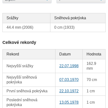
Srážky
Sněhová pokrývka
44.4 mm (2006)
0 cm (1933)
Celkové rekordy
Rekord
Datum
Hodnota
162.9
Nejvyšší srážky
22.07.1998
mm
Nejvyšší sněhová
07.03.1970
70 cm
pokrývka
První sněhová pokrývka
22.10.1972
1 cm
Poslední sněhová
13.05.1978
1 cm
pokrývka