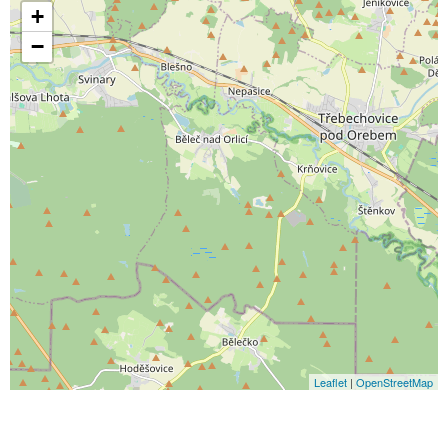
+
−
Leaflet
|
OpenStreetMap