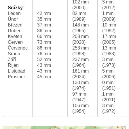
102 mm
3 mm
Srážky:
(2000)
(2012)
Leden
42 mm
82 mm
1 mm
Únor
35 mm
(1989)
(2009)
Březen
37 mm
148 mm
10 mm
Duben
36 mm
(1965)
(1992)
Květen
66 mm
208 mm
17 mm
Červen
73 mm
(2020)
(2005)
Červenec
86 mm
253 mm
13 mm
Srpen
76 mm
(1998)
(1983)
Září
52 mm
237 mm
3 mm
Říjen
43 mm
(1964)
(1973)
Listopad
43 mm
161 mm
5 mm
Prosinec
45 mm
(2024)
(2006)
130 mm
0 mm
(1974)
(1951)
97 mm
1 mm
(1947)
(2011)
106 mm
3 mm
(1954)
(1972)