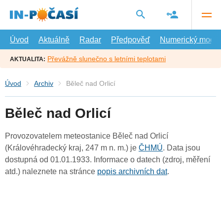
Přejít
na
hlavní
obsah
Úvod
Aktuálně
Radar
Předpověď
Numerický model
Převážně slunečno s letními teplotami
AKTUALITA:
Úvod
Archiv
Běleč nad Orlicí
Běleč nad Orlicí
Provozovatelem meteostanice Běleč nad Orlicí
(Královéhradecký kraj, 247 m n. m.) je
ČHMÚ
. Data jsou
dostupná od 01.01.1933. Informace o datech (zdroj, měření
atd.) naleznete na stránce
popis archivních dat
.