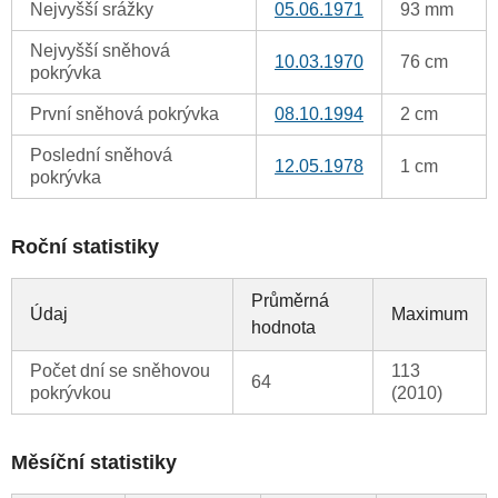
Nejvyšší srážky
05.06.1971
93 mm
Nejvyšší sněhová
10.03.1970
76 cm
pokrývka
První sněhová pokrývka
08.10.1994
2 cm
Poslední sněhová
12.05.1978
1 cm
pokrývka
Roční statistiky
Průměrná
Údaj
Maximum
hodnota
Počet dní se sněhovou
113
64
pokrývkou
(2010)
Měsíční statistiky