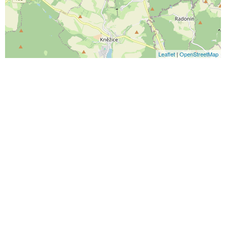
Leaflet
|
OpenStreetMap