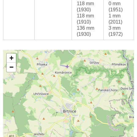
118 mm
0 mm
(1930)
(1951)
118 mm
1 mm
(1910)
(2011)
136 mm
3 mm
(1930)
(1972)
+
−