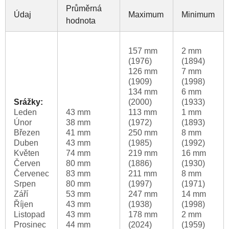
Průměrná
Údaj
Maximum
Minimum
hodnota
157 mm
2 mm
(1976)
(1894)
126 mm
7 mm
(1909)
(1998)
134 mm
6 mm
Srážky:
(2000)
(1933)
Leden
43 mm
113 mm
1 mm
Únor
38 mm
(1972)
(1893)
Březen
41 mm
250 mm
8 mm
Duben
43 mm
(1985)
(1992)
Květen
74 mm
219 mm
16 mm
Červen
80 mm
(1886)
(1930)
Červenec
83 mm
211 mm
8 mm
Srpen
80 mm
(1997)
(1971)
Září
53 mm
247 mm
14 mm
Říjen
43 mm
(1938)
(1998)
Listopad
43 mm
178 mm
2 mm
Prosinec
44 mm
(2024)
(1959)