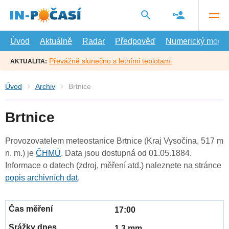
Přejít
na
hlavní
obsah
Úvod
Aktuálně
Radar
Předpověď
Numerický model
Převážně slunečno s letními teplotami
AKTUALITA:
Úvod
Archiv
Brtnice
Brtnice
Provozovatelem meteostanice Brtnice (Kraj Vysočina, 517 m
n. m.) je
ČHMÚ
. Data jsou dostupná od 01.05.1884.
Informace o datech (zdroj, měření atd.) naleznete na stránce
popis archivních dat
.
17:00
1.3 mm