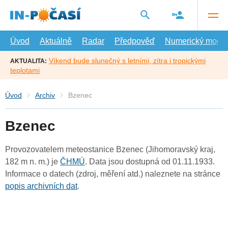
Přejít
na
hlavní
obsah
Úvod
Aktuálně
Radar
Předpověď
Numerický model
Víkend bude slunečný s letními, zítra i tropickými
AKTUALITA:
teplotami
Úvod
Archiv
Bzenec
Bzenec
Provozovatelem meteostanice Bzenec (Jihomoravský kraj,
182 m n. m.) je
ČHMÚ
. Data jsou dostupná od 01.11.1933.
Informace o datech (zdroj, měření atd.) naleznete na stránce
popis archivních dat
.