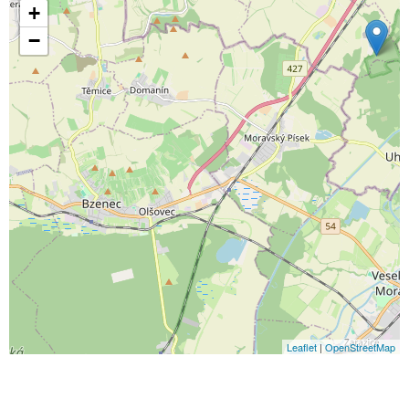
+
−
Leaflet
|
OpenStreetMap