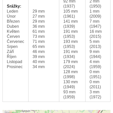
92 mm
2 mm
Srážky:
(1937)
(1950)
Leden
29 mm
105 mm
1 mm
Únor
27 mm
(1961)
(2009)
Březen
29 mm
141 mm
7 mm
Duben
36 mm
(1939)
(1947)
Květen
61 mm
191 mm
16 mm
Červen
73 mm
(1953)
(2015)
Červenec
71 mm
193 mm
5 mm
Srpen
65 mm
(1953)
(2013)
Září
46 mm
191 mm
9 mm
Říjen
39 mm
(1934)
(1944)
Listopad
40 mm
179 mm
4 mm
Prosinec
34 mm
(2024)
(1959)
128 mm
0 mm
(1998)
(1951)
130 mm
0 mm
(1949)
(2011)
93 mm
3 mm
(1959)
(1972)