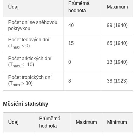
Průměrná
Údaj
Maximum
hodnota
Počet dní se sněhovou
40
99 (1940)
pokrývkou
Počet ledových dní
15
65 (1940)
(T
< 0)
max
Počet arktických dní
0
13 (1940)
(T
≤ -10)
max
Počet tropických dní
8
38 (1923)
(T
≥ 30)
max
Měsíční statistiky
Průměrná
Údaj
Maximum
Minimum
hodnota