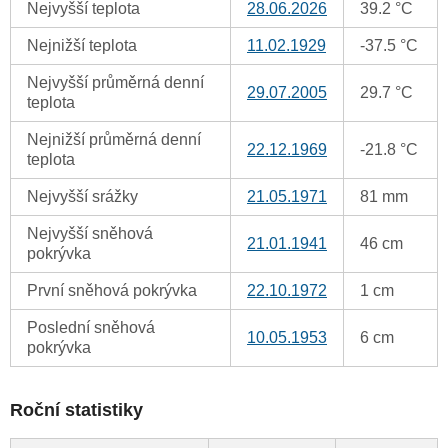
Nejvyšší teplota
28.06.2026
39.2 °C
Nejnižší teplota
11.02.1929
-37.5 °C
Nejvyšší průměrná denní
29.07.2005
29.7 °C
teplota
Nejnižší průměrná denní
22.12.1969
-21.8 °C
teplota
Nejvyšší srážky
21.05.1971
81 mm
Nejvyšší sněhová
21.01.1941
46 cm
pokrývka
První sněhová pokrývka
22.10.1972
1 cm
Poslední sněhová
10.05.1953
6 cm
pokrývka
Roční statistiky