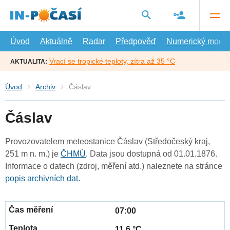
Přejít
na
hlavní
obsah
Úvod
Aktuálně
Radar
Předpověď
Numerický model
Vrací se tropické teploty, zítra až 35 °C
AKTUALITA:
Úvod
Archiv
Čáslav
Čáslav
Provozovatelem meteostanice Čáslav (Středočeský kraj,
251 m n. m.) je
ČHMÚ
. Data jsou dostupná od 01.01.1876.
Informace o datech (zdroj, měření atd.) naleznete na stránce
popis archivních dat
.
07:00
11.6 °C