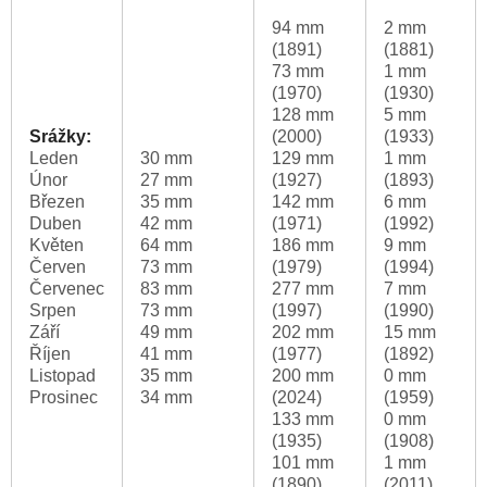
94 mm
2 mm
(1891)
(1881)
73 mm
1 mm
(1970)
(1930)
128 mm
5 mm
Srážky:
(2000)
(1933)
Leden
30 mm
129 mm
1 mm
Únor
27 mm
(1927)
(1893)
Březen
35 mm
142 mm
6 mm
Duben
42 mm
(1971)
(1992)
Květen
64 mm
186 mm
9 mm
Červen
73 mm
(1979)
(1994)
Červenec
83 mm
277 mm
7 mm
Srpen
73 mm
(1997)
(1990)
Září
49 mm
202 mm
15 mm
Říjen
41 mm
(1977)
(1892)
Listopad
35 mm
200 mm
0 mm
Prosinec
34 mm
(2024)
(1959)
133 mm
0 mm
(1935)
(1908)
101 mm
1 mm
(1890)
(2011)