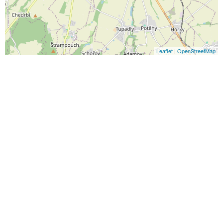
Leaflet
|
OpenStreetMap