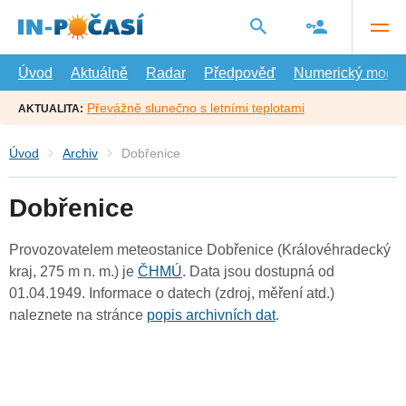
Přejít
na
hlavní
obsah
Úvod
Aktuálně
Radar
Předpověď
Numerický model
Převážně slunečno s letními teplotami
AKTUALITA:
Úvod
Archiv
Dobřenice
Dobřenice
Provozovatelem meteostanice Dobřenice (Královéhradecký
kraj, 275 m n. m.) je
ČHMÚ
. Data jsou dostupná od
01.04.1949. Informace o datech (zdroj, měření atd.)
naleznete na stránce
popis archivních dat
.