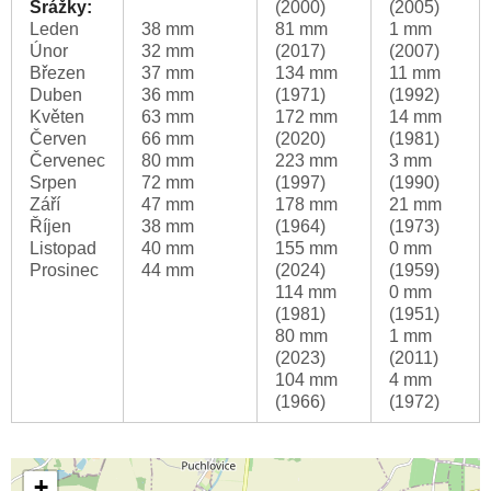
Srážky:
(2000)
(2005)
Leden
38 mm
81 mm
1 mm
Únor
32 mm
(2017)
(2007)
Březen
37 mm
134 mm
11 mm
Duben
36 mm
(1971)
(1992)
Květen
63 mm
172 mm
14 mm
Červen
66 mm
(2020)
(1981)
Červenec
80 mm
223 mm
3 mm
Srpen
72 mm
(1997)
(1990)
Září
47 mm
178 mm
21 mm
Říjen
38 mm
(1964)
(1973)
Listopad
40 mm
155 mm
0 mm
Prosinec
44 mm
(2024)
(1959)
114 mm
0 mm
(1981)
(1951)
80 mm
1 mm
(2023)
(2011)
104 mm
4 mm
(1966)
(1972)
+