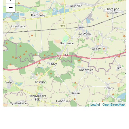
−
Leaflet
|
OpenStreetMap