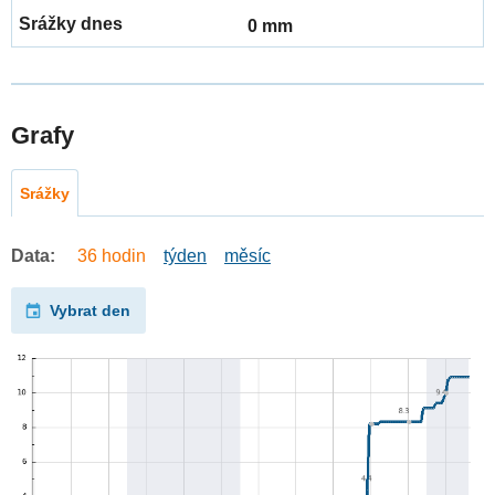
0 mm
Grafy
Srážky
Data:
36 hodin
týden
měsíc
Vybrat den