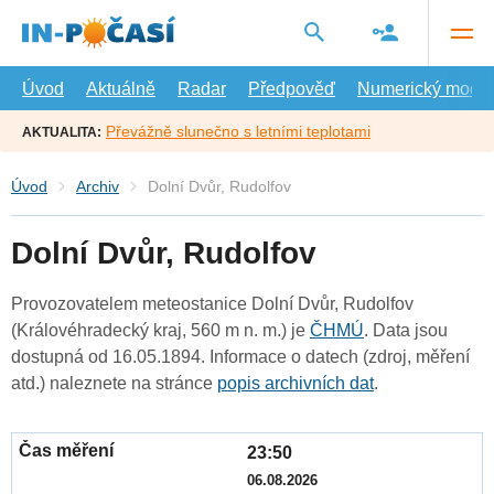
Přejít
na
hlavní
obsah
Úvod
Aktuálně
Radar
Předpověď
Numerický model
Převážně slunečno s letními teplotami
AKTUALITA:
Úvod
Archiv
Dolní Dvůr, Rudolfov
Dolní Dvůr, Rudolfov
Provozovatelem meteostanice Dolní Dvůr, Rudolfov
(Královéhradecký kraj, 560 m n. m.) je
ČHMÚ
. Data jsou
dostupná od 16.05.1894. Informace o datech (zdroj, měření
atd.) naleznete na stránce
popis archivních dat
.
23:50
06.08.2026