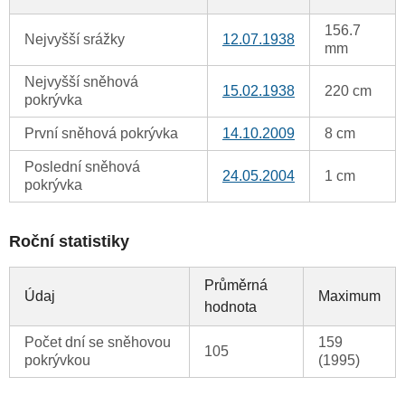
156.7
Nejvyšší srážky
12.07.1938
mm
Nejvyšší sněhová
15.02.1938
220 cm
pokrývka
První sněhová pokrývka
14.10.2009
8 cm
Poslední sněhová
24.05.2004
1 cm
pokrývka
Roční statistiky
Průměrná
Údaj
Maximum
hodnota
Počet dní se sněhovou
159
105
pokrývkou
(1995)