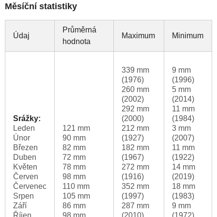
Měsíční statistiky
Průměrná
Údaj
Maximum
Minimum
hodnota
339 mm
9 mm
(1976)
(1996)
260 mm
5 mm
(2002)
(2014)
292 mm
11 mm
Srážky:
(2000)
(1984)
Leden
121 mm
212 mm
3 mm
Únor
90 mm
(1927)
(2007)
Březen
82 mm
182 mm
11 mm
Duben
72 mm
(1967)
(1922)
Květen
78 mm
272 mm
14 mm
Červen
98 mm
(1916)
(2019)
Červenec
110 mm
352 mm
18 mm
Srpen
105 mm
(1997)
(1983)
Září
86 mm
287 mm
9 mm
Říjen
98 mm
(2010)
(1972)