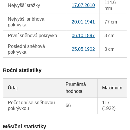
114.6
Nejvyšší srážky
17.07.2010
mm
Nejvyšší sněhová
20.01.1941
77 cm
pokrývka
První sněhová pokrývka
06.10.1897
3 cm
Poslední sněhová
25.05.1902
3 cm
pokrývka
Roční statistiky
Průměrná
Údaj
Maximum
hodnota
Počet dní se sněhovou
117
66
pokrývkou
(1922)
Měsíční statistiky