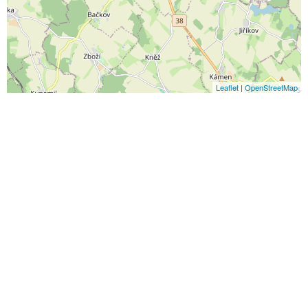
Leaflet
|
OpenStreetMap