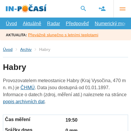
Přejít
na
hlavní
obsah
Úvod
Aktuálně
Radar
Předpověď
Numerický model
Převážně slunečno s letními teplotami
AKTUALITA:
Úvod
Archiv
Habry
Habry
Provozovatelem meteostanice Habry (Kraj Vysočina, 470 m
n. m.) je
ČHMÚ
. Data jsou dostupná od 01.01.1897.
Informace o datech (zdroj, měření atd.) naleznete na stránce
popis archivních dat
.
19:50
0 mm