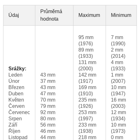
Průměrná
Údaj
Maximum
Minimum
hodnota
95 mm
7 mm
(1976)
(1990)
89 mm
2 mm
(1933)
(2014)
131 mm
4 mm
Srážky:
(2000)
(1933)
Leden
43 mm
142 mm
1 mm
Únor
37 mm
(1917)
(2007)
Březen
43 mm
169 mm
10 mm
Duben
47 mm
(1910)
(1947)
Květen
70 mm
235 mm
16 mm
Červen
79 mm
(1926)
(2003)
Červenec
92 mm
253 mm
12 mm
Srpen
80 mm
(1997)
(1934)
Září
56 mm
233 mm
10 mm
Říjen
46 mm
(1938)
(1973)
Listopad
44 mm
218 mm
0 mm