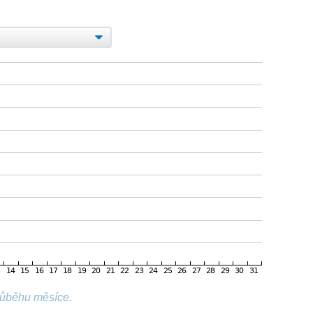
růběhu měsíce.