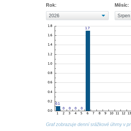
Rok:
Měsíc:
Graf zobrazuje denní srážkové úhrny v p