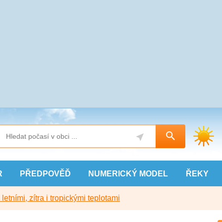
R
PŘEDPOVĚĎ
NUMERICKÝ
MODEL
ŘEKY
etními, zítra i tropickými teplotami