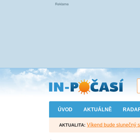
Přejít
na
hlavní
obsah
ÚVOD
AKTUÁLNĚ
RADA
Víkend bude slunečný s l
AKTUALITA: