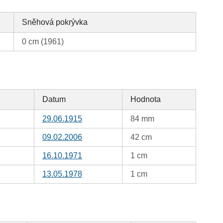
Sněhová pokrývka
0 cm (1961)
Datum
Hodnota
29.06.1915
84 mm
09.02.2006
42 cm
16.10.1971
1 cm
13.05.1978
1 cm