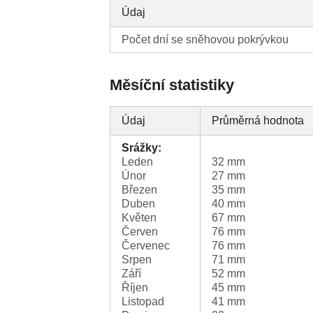
Údaj
Počet dní se sněhovou pokrývkou
Měsíční statistiky
Údaj
Průměrná hodnota
Srážky:
Leden
32 mm
Únor
27 mm
Březen
35 mm
Duben
40 mm
Květen
67 mm
Červen
76 mm
Červenec
76 mm
Srpen
71 mm
Září
52 mm
Říjen
45 mm
Listopad
41 mm