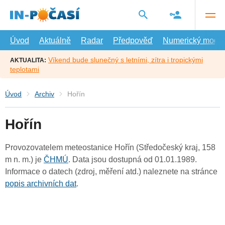
Přejít
na
hlavní
obsah
Úvod
Aktuálně
Radar
Předpověď
Numerický model
Víkend bude slunečný s letními, zítra i tropickými
AKTUALITA:
teplotami
Úvod
Archiv
Hořín
Hořín
Provozovatelem meteostanice Hořín (Středočeský kraj, 158
m n. m.) je
ČHMÚ
. Data jsou dostupná od 01.01.1989.
Informace o datech (zdroj, měření atd.) naleznete na stránce
popis archivních dat
.