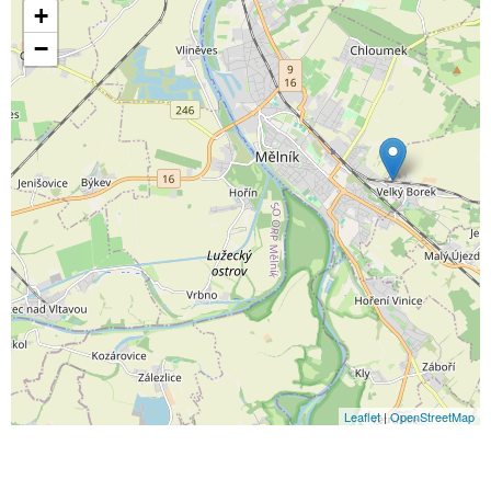
+
−
Leaflet
|
OpenStreetMap