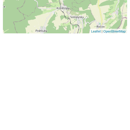
Leaflet
|
OpenStreetMap