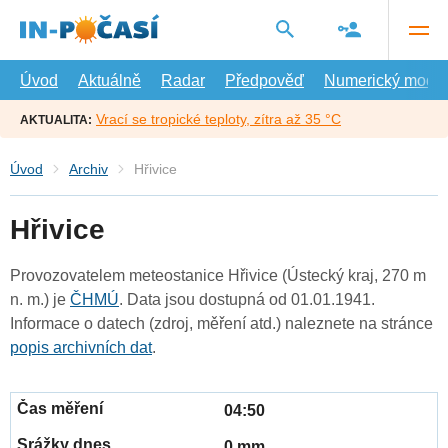
Přejít
na
hlavní
obsah
Úvod
Aktuálně
Radar
Předpověď
Numerický model
Vrací se tropické teploty, zítra až 35 °C
AKTUALITA:
Úvod
Archiv
Hřivice
Hřivice
Provozovatelem meteostanice Hřivice (Ústecký kraj, 270 m
n. m.) je
ČHMÚ
. Data jsou dostupná od 01.01.1941.
Informace o datech (zdroj, měření atd.) naleznete na stránce
popis archivních dat
.
04:50
0 mm