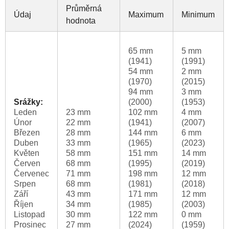
Průměrná
Údaj
Maximum
Minimum
hodnota
65 mm
5 mm
(1941)
(1991)
54 mm
2 mm
(1970)
(2015)
94 mm
3 mm
Srážky:
(2000)
(1953)
Leden
23 mm
102 mm
4 mm
Únor
22 mm
(1941)
(2007)
Březen
28 mm
144 mm
6 mm
Duben
33 mm
(1965)
(2023)
Květen
58 mm
151 mm
14 mm
Červen
68 mm
(1995)
(2019)
Červenec
71 mm
198 mm
12 mm
Srpen
68 mm
(1981)
(2018)
Září
43 mm
171 mm
12 mm
Říjen
34 mm
(1985)
(2003)
Listopad
30 mm
122 mm
0 mm
Prosinec
27 mm
(2024)
(1959)