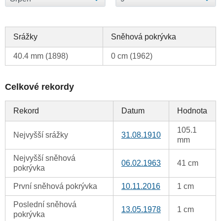
Srážky
Sněhová pokrývka
40.4 mm (1898)
0 cm (1962)
Celkové rekordy
Rekord
Datum
Hodnota
105.1
Nejvyšší srážky
31.08.1910
mm
Nejvyšší sněhová
06.02.1963
41 cm
pokrývka
První sněhová pokrývka
10.11.2016
1 cm
Poslední sněhová
13.05.1978
1 cm
pokrývka