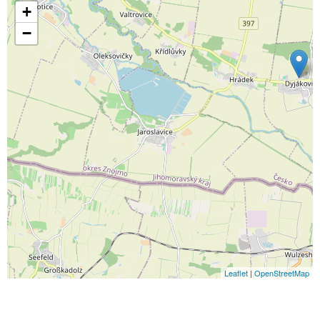
+
−
Leaflet
|
OpenStreetMap