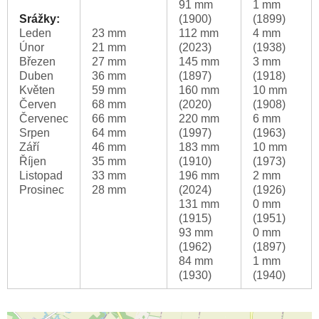
91 mm
1 mm
Srážky:
(1900)
(1899)
Leden
23 mm
112 mm
4 mm
Únor
21 mm
(2023)
(1938)
Březen
27 mm
145 mm
3 mm
Duben
36 mm
(1897)
(1918)
Květen
59 mm
160 mm
10 mm
Červen
68 mm
(2020)
(1908)
Červenec
66 mm
220 mm
6 mm
Srpen
64 mm
(1997)
(1963)
Září
46 mm
183 mm
10 mm
Říjen
35 mm
(1910)
(1973)
Listopad
33 mm
196 mm
2 mm
Prosinec
28 mm
(2024)
(1926)
131 mm
0 mm
(1915)
(1951)
93 mm
0 mm
(1962)
(1897)
84 mm
1 mm
(1930)
(1940)