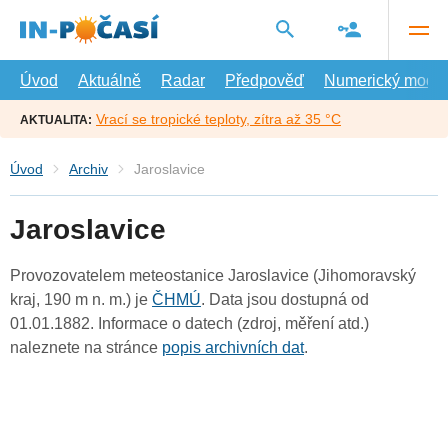
Přejít
na
hlavní
obsah
Úvod
Aktuálně
Radar
Předpověď
Numerický model
Vrací se tropické teploty, zítra až 35 °C
AKTUALITA:
Úvod
Archiv
Jaroslavice
Jaroslavice
Provozovatelem meteostanice Jaroslavice (Jihomoravský
kraj, 190 m n. m.) je
ČHMÚ
. Data jsou dostupná od
01.01.1882. Informace o datech (zdroj, měření atd.)
naleznete na stránce
popis archivních dat
.