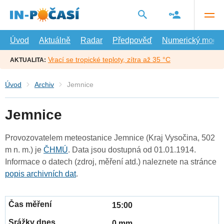
Přejít
na
hlavní
obsah
Úvod
Aktuálně
Radar
Předpověď
Numerický model
Vrací se tropické teploty, zítra až 35 °C
AKTUALITA:
Úvod
Archiv
Jemnice
Jemnice
Provozovatelem meteostanice Jemnice (Kraj Vysočina, 502
m n. m.) je
ČHMÚ
. Data jsou dostupná od 01.01.1914.
Informace o datech (zdroj, měření atd.) naleznete na stránce
popis archivních dat
.
15:00
0 mm