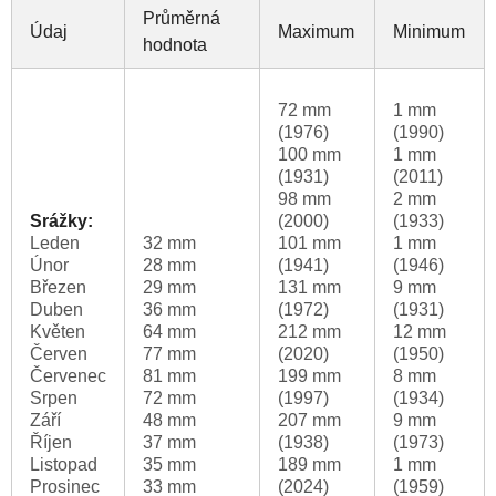
Průměrná
Údaj
Maximum
Minimum
hodnota
72 mm
1 mm
(1976)
(1990)
100 mm
1 mm
(1931)
(2011)
98 mm
2 mm
Srážky:
(2000)
(1933)
Leden
32 mm
101 mm
1 mm
Únor
28 mm
(1941)
(1946)
Březen
29 mm
131 mm
9 mm
Duben
36 mm
(1972)
(1931)
Květen
64 mm
212 mm
12 mm
Červen
77 mm
(2020)
(1950)
Červenec
81 mm
199 mm
8 mm
Srpen
72 mm
(1997)
(1934)
Září
48 mm
207 mm
9 mm
Říjen
37 mm
(1938)
(1973)
Listopad
35 mm
189 mm
1 mm
Prosinec
33 mm
(2024)
(1959)