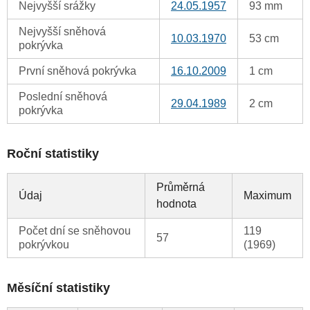
Nejvyšší srážky
24.05.1957
93 mm
Nejvyšší sněhová
10.03.1970
53 cm
pokrývka
První sněhová pokrývka
16.10.2009
1 cm
Poslední sněhová
29.04.1989
2 cm
pokrývka
Roční statistiky
Průměrná
Údaj
Maximum
hodnota
Počet dní se sněhovou
119
57
pokrývkou
(1969)
Měsíční statistiky