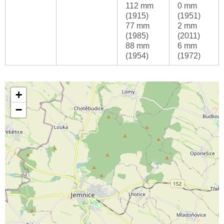
112 mm
0 mm
(1915)
(1951)
77 mm
2 mm
(1985)
(2011)
88 mm
6 mm
(1954)
(1972)
+
−