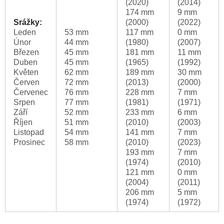
(2020)
(2014)
174 mm
9 mm
Srážky:
(2000)
(2022)
Leden
53 mm
117 mm
0 mm
Únor
44 mm
(1980)
(2007)
Březen
45 mm
181 mm
11 mm
Duben
45 mm
(1965)
(1992)
Květen
62 mm
189 mm
30 mm
Červen
72 mm
(2013)
(2000)
Červenec
76 mm
228 mm
7 mm
Srpen
77 mm
(1981)
(1971)
Září
52 mm
233 mm
6 mm
Říjen
51 mm
(2010)
(2003)
Listopad
54 mm
141 mm
7 mm
Prosinec
58 mm
(2010)
(2023)
193 mm
7 mm
(1974)
(2010)
121 mm
0 mm
(2004)
(2011)
206 mm
5 mm
(1974)
(1972)