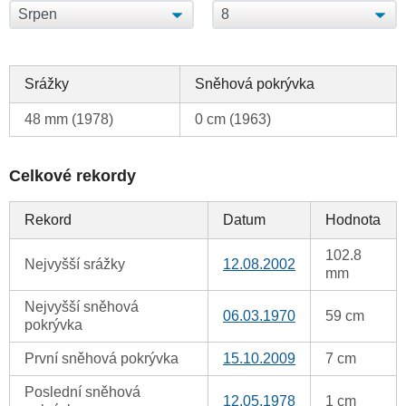
Srážky
Sněhová pokrývka
48 mm (1978)
0 cm (1963)
Celkové rekordy
Rekord
Datum
Hodnota
102.8
Nejvyšší srážky
12.08.2002
mm
Nejvyšší sněhová
06.03.1970
59 cm
pokrývka
První sněhová pokrývka
15.10.2009
7 cm
Poslední sněhová
12.05.1978
1 cm