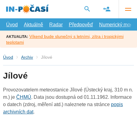
Přejít
na
hlavní
obsah
Úvod
Aktuálně
Radar
Předpověď
Numerický model
Víkend bude slunečný s letními, zítra i tropickými
AKTUALITA:
teplotami
Úvod
Archiv
Jílové
Jílové
Provozovatelem meteostanice Jílové (Ústecký kraj, 310 m n.
m.) je
ČHMÚ
. Data jsou dostupná od 01.11.1962. Informace
o datech (zdroj, měření atd.) naleznete na stránce
popis
archivních dat
.