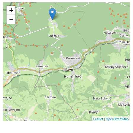
+
−
Leaflet
|
OpenStreetMap