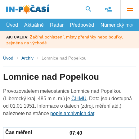
Přejít
na
hlavní
obsah
Úvod
Aktuálně
Radar
Předpověď
Numerický model
Začíná ochlazení, místy přeháňky nebo bouřky,
AKTUALITA:
zejména na východě
Úvod
Archiv
Lomnice nad Popelkou
Lomnice nad Popelkou
Provozovatelem meteostanice Lomnice nad Popelkou
(Liberecký kraj, 485 m n. m.) je
ČHMÚ
. Data jsou dostupná
od 01.01.1951. Informace o datech (zdroj, měření atd.)
naleznete na stránce
popis archivních dat
.
07:40