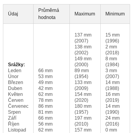
Průměrná
Údaj
Maximum
Minimum
hodnota
137 mm
15 mm
(2007)
(1996)
138 mm
2 mm
(2002)
(2018)
149 mm
8 mm
Srážky:
(2000)
(1984)
Leden
66 mm
89 mm
3 mm
Únor
53 mm
(1954)
(2007)
Březen
49 mm
133 mm
14 mm
Duben
42 mm
(2009)
(1988)
Květen
62 mm
154 mm
16 mm
Červen
78 mm
(2020)
(2019)
Červenec
86 mm
180 mm
14 mm
Srpen
81 mm
(1957)
(1990)
Září
66 mm
197 mm
24 mm
Říjen
56 mm
(2010)
(2016)
Listopad
62 mm
157 mm
0 mm