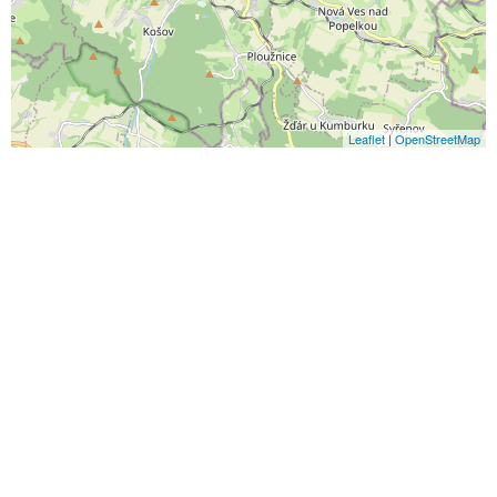
Leaflet
|
OpenStreetMap