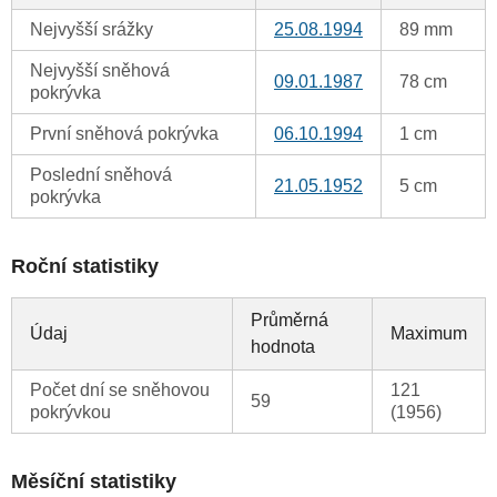
Nejvyšší srážky
25.08.1994
89 mm
Nejvyšší sněhová
09.01.1987
78 cm
pokrývka
První sněhová pokrývka
06.10.1994
1 cm
Poslední sněhová
21.05.1952
5 cm
pokrývka
Roční statistiky
Průměrná
Údaj
Maximum
hodnota
Počet dní se sněhovou
121
59
pokrývkou
(1956)
Měsíční statistiky