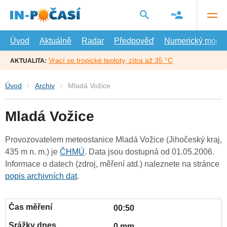
Přejít
na
hlavní
obsah
Úvod
Aktuálně
Radar
Předpověď
Numerický model
Vrací se tropické teploty, zítra až 35 °C
AKTUALITA:
Úvod
Archiv
Mladá Vožice
Mladá Vožice
Provozovatelem meteostanice Mladá Vožice (Jihočeský kraj,
435 m n. m.) je
ČHMÚ
. Data jsou dostupná od 01.05.2006.
Informace o datech (zdroj, měření atd.) naleznete na stránce
popis archivních dat
.
00:50
0 mm