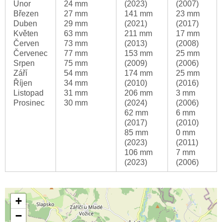
Únor
24 mm
(2023)
(2007)
Březen
27 mm
141 mm
23 mm
Duben
29 mm
(2021)
(2017)
Květen
63 mm
211 mm
17 mm
Červen
73 mm
(2013)
(2008)
Červenec
77 mm
153 mm
25 mm
Srpen
75 mm
(2009)
(2006)
Září
54 mm
174 mm
25 mm
Říjen
34 mm
(2010)
(2016)
Listopad
31 mm
206 mm
3 mm
Prosinec
30 mm
(2024)
(2006)
62 mm
6 mm
(2017)
(2010)
85 mm
0 mm
(2023)
(2011)
106 mm
7 mm
(2023)
(2006)
+
−