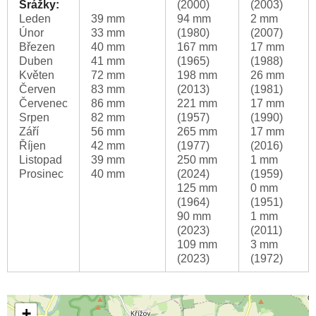
Srážky:
(2000)
(2003)
Leden
39 mm
94 mm
2 mm
Únor
33 mm
(1980)
(2007)
Březen
40 mm
167 mm
17 mm
Duben
41 mm
(1965)
(1988)
Květen
72 mm
198 mm
26 mm
Červen
83 mm
(2013)
(1981)
Červenec
86 mm
221 mm
17 mm
Srpen
82 mm
(1957)
(1990)
Září
56 mm
265 mm
17 mm
Říjen
42 mm
(1977)
(2016)
Listopad
39 mm
250 mm
1 mm
Prosinec
40 mm
(2024)
(1959)
125 mm
0 mm
(1964)
(1951)
90 mm
1 mm
(2023)
(2011)
109 mm
3 mm
(2023)
(1972)
+