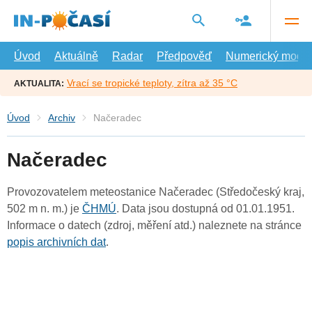
Přejít
na
hlavní
obsah
Úvod
Aktuálně
Radar
Předpověď
Numerický model
Vrací se tropické teploty, zítra až 35 °C
AKTUALITA:
Úvod
Archiv
Načeradec
Načeradec
Provozovatelem meteostanice Načeradec (Středočeský kraj,
502 m n. m.) je
ČHMÚ
. Data jsou dostupná od 01.01.1951.
Informace o datech (zdroj, měření atd.) naleznete na stránce
popis archivních dat
.