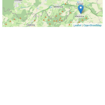
Leaflet
|
OpenStreetMap