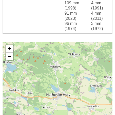
109 mm
4 mm
(1998)
(1991)
91 mm
4 mm
(2023)
(2011)
96 mm
3 mm
(1974)
(1972)
+
−