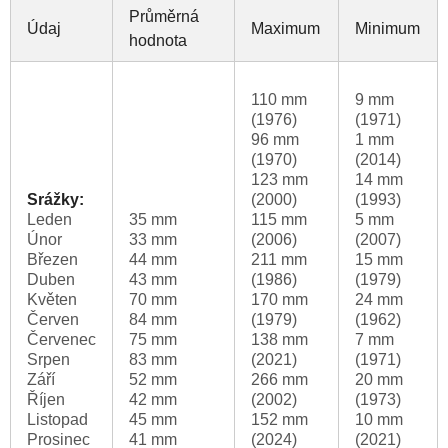
Průměrná
Údaj
Maximum
Minimum
hodnota
110 mm
9 mm
(1976)
(1971)
96 mm
1 mm
(1970)
(2014)
123 mm
14 mm
Srážky:
(2000)
(1993)
Leden
35 mm
115 mm
5 mm
Únor
33 mm
(2006)
(2007)
Březen
44 mm
211 mm
15 mm
Duben
43 mm
(1986)
(1979)
Květen
70 mm
170 mm
24 mm
Červen
84 mm
(1979)
(1962)
Červenec
75 mm
138 mm
7 mm
Srpen
83 mm
(2021)
(1971)
Září
52 mm
266 mm
20 mm
Říjen
42 mm
(2002)
(1973)
Listopad
45 mm
152 mm
10 mm
Prosinec
41 mm
(2024)
(2021)