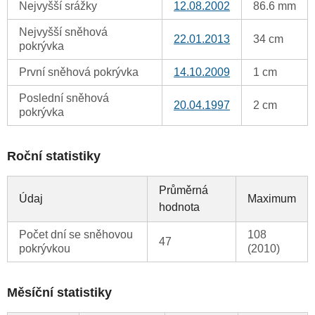
Nejvyšší srážky
12.08.2002
86.6 mm
Nejvyšší sněhová
22.01.2013
34 cm
pokrývka
První sněhová pokrývka
14.10.2009
1 cm
Poslední sněhová
20.04.1997
2 cm
pokrývka
Roční statistiky
Průměrná
Údaj
Maximum
hodnota
Počet dní se sněhovou
108
47
pokrývkou
(2010)
Měsíční statistiky