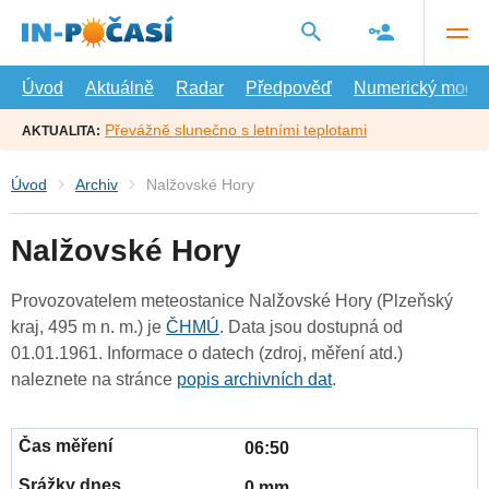
Přejít
na
hlavní
obsah
Úvod
Aktuálně
Radar
Předpověď
Numerický model
Převážně slunečno s letními teplotami
AKTUALITA:
Úvod
Archiv
Nalžovské Hory
Nalžovské Hory
Provozovatelem meteostanice Nalžovské Hory (Plzeňský
kraj, 495 m n. m.) je
ČHMÚ
. Data jsou dostupná od
01.01.1961. Informace o datech (zdroj, měření atd.)
naleznete na stránce
popis archivních dat
.
06:50
0 mm